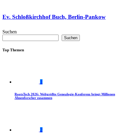
Ev. Schloßkirchhof Buch, Berlin-Pankow
Suchen
Suchen
Top Themen
1
RootsTech 2026: Weltgrößte Genealogie-Konferenz bringt Millionen
Ahnenforscher zusammen
2