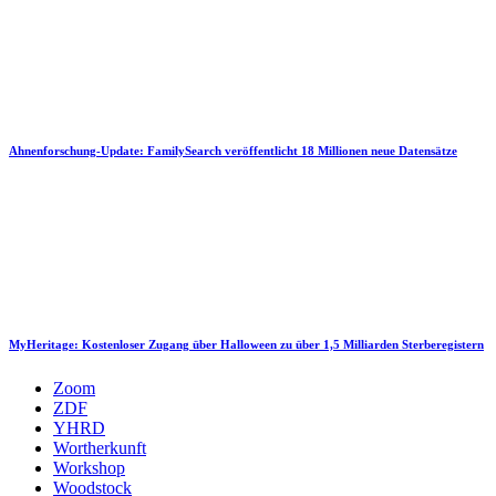
Ahnenforschung-Update: FamilySearch veröffentlicht 18 Millionen neue Datensätze
MyHeritage: Kostenloser Zugang über Halloween zu über 1,5 Milliarden Sterberegistern
Zoom
ZDF
YHRD
Wortherkunft
Workshop
Woodstock