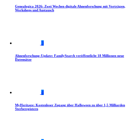
Genealogica 2026: Zwei Wochen digitale Ahnenforschung mit Vorträgen,
Workshops und Austausch
3
Ahnenforschung-Update: FamilySearch veröffentlicht 18 Millionen neue
Datensätze
4
MyHeritage: Kostenloser Zugang über Halloween zu über 1,5 Milliarden
Sterberegistern