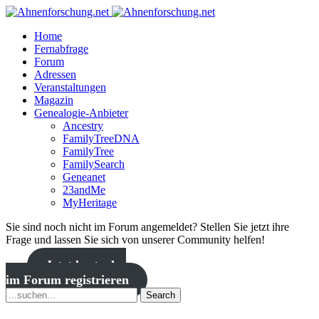
Home
Fernabfrage
Forum
Adressen
Veranstaltungen
Magazin
Genealogie-Anbieter
Ancestry
FamilyTreeDNA
FamilyTree
FamilySearch
Geneanet
23andMe
MyHeritage
Sie sind noch nicht im Forum angemeldet? Stellen Sie jetzt ihre
Frage und lassen Sie sich von unserer Community helfen!
Jetzt kostenlos
im Forum registrieren
Search