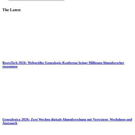
The Latest
RootsTech 2026: Weltgrößte Genealogie-Konferenz bringt Millionen Ahnenforscher
zusammen
Genealogica 2026: Zwei Wochen digitale Ahnenforschung mit Vorträgen, Workshops und
Austausch