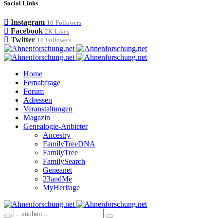
Social Links
Instagram
10
Followers
Facebook
2K
Likes
Twitter
10
Followers
Home
Fernabfrage
Forum
Adressen
Veranstaltungen
Magazin
Genealogie-Anbieter
Ancestry
FamilyTreeDNA
FamilyTree
FamilySearch
Geneanet
23andMe
MyHeritage