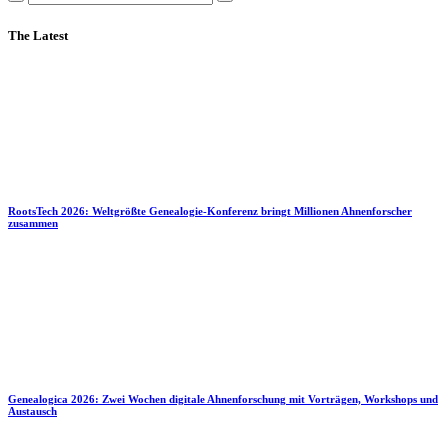
The Latest
RootsTech 2026: Weltgrößte Genealogie-Konferenz bringt Millionen Ahnenforscher
zusammen
Genealogica 2026: Zwei Wochen digitale Ahnenforschung mit Vorträgen, Workshops und
Austausch