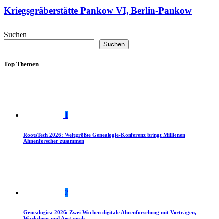
Kriegsgräberstätte Pankow VI, Berlin-Pankow
Suchen
Suchen
Top Themen
1
RootsTech 2026: Weltgrößte Genealogie-Konferenz bringt Millionen
Ahnenforscher zusammen
2
Genealogica 2026: Zwei Wochen digitale Ahnenforschung mit Vorträgen,
Workshops und Austausch