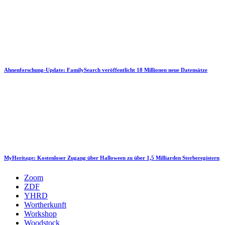
Ahnenforschung-Update: FamilySearch veröffentlicht 18 Millionen neue Datensätze
MyHeritage: Kostenloser Zugang über Halloween zu über 1,5 Milliarden Sterberegistern
Zoom
ZDF
YHRD
Wortherkunft
Workshop
Woodstock