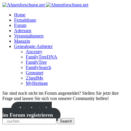
Home
Fernabfrage
Forum
Adressen
Veranstaltungen
Magazin
Genealogie-Anbieter
Ancestry
FamilyTreeDNA
FamilyTree
FamilySearch
Geneanet
23andMe
MyHeritage
Sie sind noch nicht im Forum angemeldet? Stellen Sie jetzt ihre
Frage und lassen Sie sich von unserer Community helfen!
Jetzt kostenlos
im Forum registrieren
Search