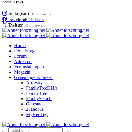
Social Links
Instagram
10
Followers
Facebook
2K
Likes
Twitter
10
Followers
Home
Fernabfrage
Forum
Adressen
Veranstaltungen
Magazin
Genealogie-Anbieter
Ancestry
FamilyTreeDNA
FamilyTree
FamilySearch
Geneanet
23andMe
MyHeritage