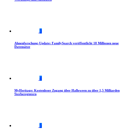
3
Ahnenforschung-Update: FamilySearch veröffentlicht 18 Millionen neue
Datensätze
4
MyHeritage: Kostenloser Zugang über Halloween zu über 1,5 Milliarden
Sterberegistern
5