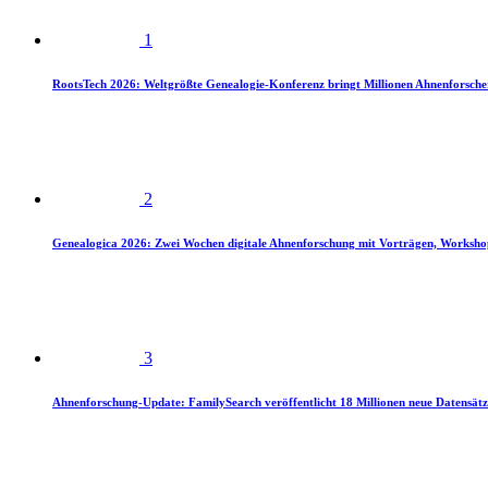
1
RootsTech 2026: Weltgrößte Genealogie-Konferenz bringt Millionen Ahnenforsch
2
Genealogica 2026: Zwei Wochen digitale Ahnenforschung mit Vorträgen, Worksho
3
Ahnenforschung-Update: FamilySearch veröffentlicht 18 Millionen neue Datensätz