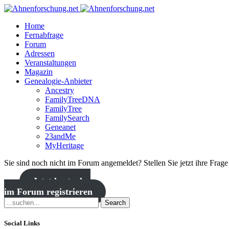
Home
Fernabfrage
Forum
Adressen
Veranstaltungen
Magazin
Genealogie-Anbieter
Ancestry
FamilyTreeDNA
FamilyTree
FamilySearch
Geneanet
23andMe
MyHeritage
Sie sind noch nicht im Forum angemeldet? Stellen Sie jetzt ihre Frag
Jetzt kostenlos
im Forum registrieren
Search
Social Links