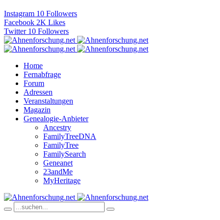
Instagram
10
Followers
Facebook
2K
Likes
Twitter
10
Followers
Home
Fernabfrage
Forum
Adressen
Veranstaltungen
Magazin
Genealogie-Anbieter
Ancestry
FamilyTreeDNA
FamilyTree
FamilySearch
Geneanet
23andMe
MyHeritage