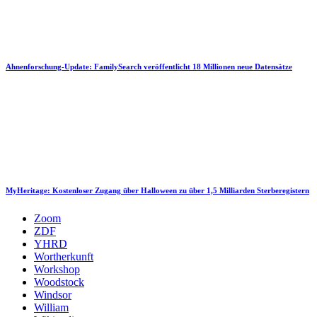
Ahnenforschung-Update: FamilySearch veröffentlicht 18 Millionen neue Datensätze
MyHeritage: Kostenloser Zugang über Halloween zu über 1,5 Milliarden Sterberegistern
Zoom
ZDF
YHRD
Wortherkunft
Workshop
Woodstock
Windsor
William