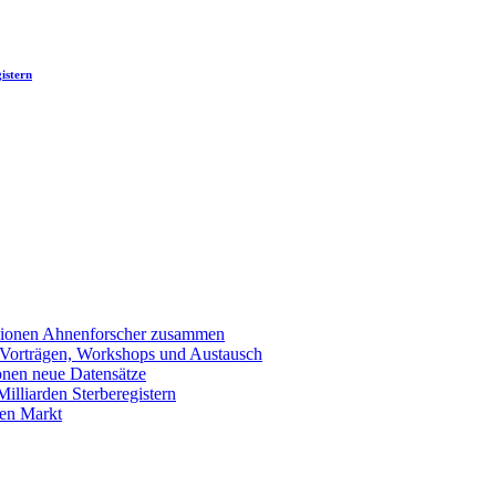
istern
llionen Ahnenforscher zusammen
 Vorträgen, Workshops und Austausch
onen neue Datensätze
lliarden Sterberegistern
en Markt