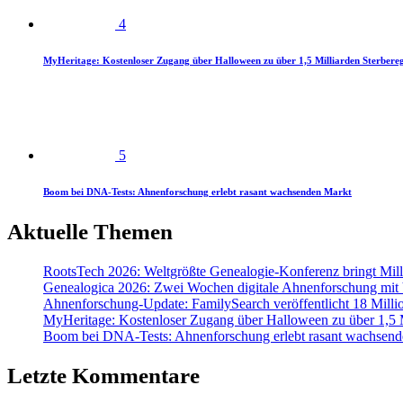
4
MyHeritage: Kostenloser Zugang über Halloween zu über 1,5 Milliarden Sterbereg
5
Boom bei DNA-Tests: Ahnenforschung erlebt rasant wachsenden Markt
Aktuelle Themen
RootsTech 2026: Weltgrößte Genealogie-Konferenz bringt Mi
Genealogica 2026: Zwei Wochen digitale Ahnenforschung mit
Ahnenforschung-Update: FamilySearch veröffentlicht 18 Milli
MyHeritage: Kostenloser Zugang über Halloween zu über 1,5 Mi
Boom bei DNA-Tests: Ahnenforschung erlebt rasant wachsend
Letzte Kommentare