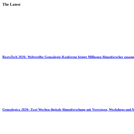
The Latest
RootsTech 2026: Weltgrößte Genealogie-Konferenz bringt Millionen Ahnenforscher zusa
Genealogica 2026: Zwei Wochen digitale Ahnenforschung mit Vorträgen, Workshops und A