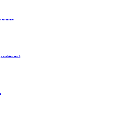
er zusammen
ps und Austausch
e