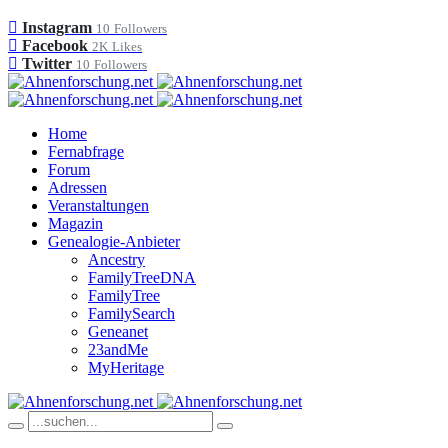
Instagram
10
Followers
Facebook
2K
Likes
Twitter
10
Followers
Home
Fernabfrage
Forum
Adressen
Veranstaltungen
Magazin
Genealogie-Anbieter
Ancestry
FamilyTreeDNA
FamilyTree
FamilySearch
Geneanet
23andMe
MyHeritage