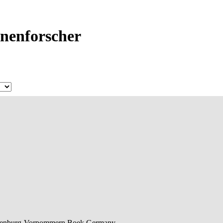
hnenforscher
enburg-Vorpommern
Boek
Germany