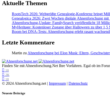
Aktuelle Themen
RootsTech 2026: Weltgrößte Genealogie-Konferenz bringt Mi
Genealogica 2026: Zwei Wochen digitale Ahnenforschung mit
Ahnenforschung-Update: FamilySearch veröffentlicht 18 Milli
MyHeritage: Kostenloser Zugang über Halloween zu über 1,5 Mi
Boom bei DNA-Tests: Ahnenforschung erlebt rasant wachsend
Letzte Kommentare
Martin
zu
Ahnenforschung bei Elon Musk: Eltern, Geschwister
Finden Sie mit Ahnenforschung.Net Ihre Vorfahren. Egal ob im Forum,
10
2K
10
© 2024 Ahnenforschung.net |
Impressum
|
Datenschutz
Neueste Beiträge