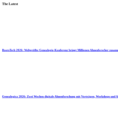
The Latest
RootsTech 2026: Weltgrößte Genealogie-Konferenz bringt Millionen Ahnenforscher zusa
Genealogica 2026: Zwei Wochen digitale Ahnenforschung mit Vorträgen, Workshops und A