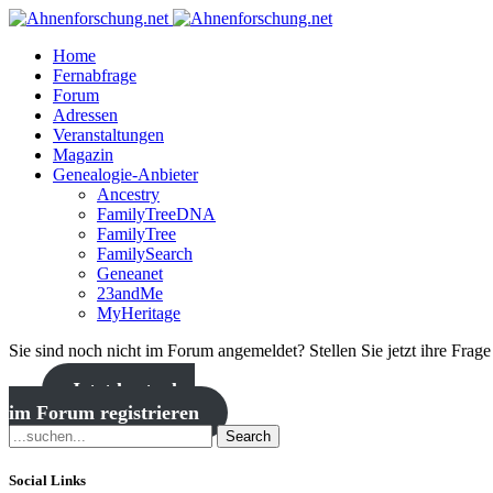
Home
Fernabfrage
Forum
Adressen
Veranstaltungen
Magazin
Genealogie-Anbieter
Ancestry
FamilyTreeDNA
FamilyTree
FamilySearch
Geneanet
23andMe
MyHeritage
Sie sind noch nicht im Forum angemeldet? Stellen Sie jetzt ihre Frag
Jetzt kostenlos
im Forum registrieren
Search
Social Links