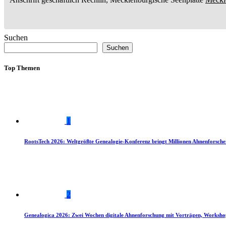
Suchen
Suchen
Top Themen
1
RootsTech 2026: Weltgrößte Genealogie-Konferenz bringt Millionen Ahnenforsch
2
Genealogica 2026: Zwei Wochen digitale Ahnenforschung mit Vorträgen, Worksho