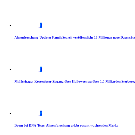
3
Ahnenforschung-Update: FamilySearch veröffentlicht 18 Millionen neue Datensätz
4
MyHeritage: Kostenloser Zugang über Halloween zu über 1,5 Milliarden Sterbereg
5
Boom bei DNA-Tests: Ahnenforschung erlebt rasant wachsenden Markt