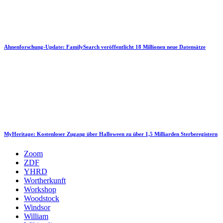
Ahnenforschung-Update: FamilySearch veröffentlicht 18 Millionen neue Datensätze
MyHeritage: Kostenloser Zugang über Halloween zu über 1,5 Milliarden Sterberegistern
Zoom
ZDF
YHRD
Wortherkunft
Workshop
Woodstock
Windsor
William