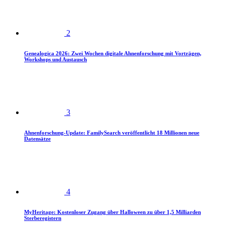
2
Genealogica 2026: Zwei Wochen digitale Ahnenforschung mit Vorträgen,
Workshops und Austausch
3
Ahnenforschung-Update: FamilySearch veröffentlicht 18 Millionen neue
Datensätze
4
MyHeritage: Kostenloser Zugang über Halloween zu über 1,5 Milliarden
Sterberegistern