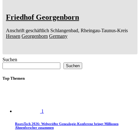
Friedhof Georgenborn
Anschrift geschäftlich
Schlangenbad, Rheingau-Taunus-Kreis
Hessen
Georgenborn
Germany
Suchen
Suchen
Top Themen
1
RootsTech 2026: Weltgrößte Genealogie-Konferenz bringt Millionen
Ahnenforscher zusammen