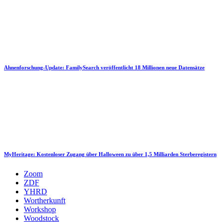
Ahnenforschung-Update: FamilySearch veröffentlicht 18 Millionen neue Datensätze
MyHeritage: Kostenloser Zugang über Halloween zu über 1,5 Milliarden Sterberegistern
Zoom
ZDF
YHRD
Wortherkunft
Workshop
Woodstock