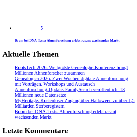
5
Boom bei DNA-Tests: Ahnenforschung erlebt rasant wachsenden Markt
Aktuelle Themen
RootsTech 2026: Weltgrößte Genealogie-Konferenz bringt
Millionen Ahnenforscher zusammen
Genealogica 2026: Zwei Wochen digitale Ahnenforschung
mit Vorträgen, Workshops und Austausch
Ahnenforschung-Update: FamilySearch veröffentlicht 18
Millionen neue Datensätze
MyHeritage: Kostenloser Zugang über Halloween zu über 1,5
Milliarden Sterberegistern
Boom bei DNA-Tests: Ahnenforschung erlebt rasant
wachsenden Markt
Letzte Kommentare