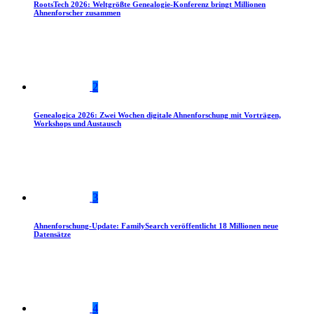
RootsTech 2026: Weltgrößte Genealogie-Konferenz bringt Millionen
Ahnenforscher zusammen
2
Genealogica 2026: Zwei Wochen digitale Ahnenforschung mit Vorträgen,
Workshops und Austausch
3
Ahnenforschung-Update: FamilySearch veröffentlicht 18 Millionen neue
Datensätze
4