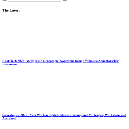
The Latest
RootsTech 2026: Weltgrößte Genealogie-Konferenz bringt Millionen Ahnenforscher
zusammen
Genealogica 2026: Zwei Wochen digitale Ahnenforschung mit Vorträgen, Workshops und
Austausch