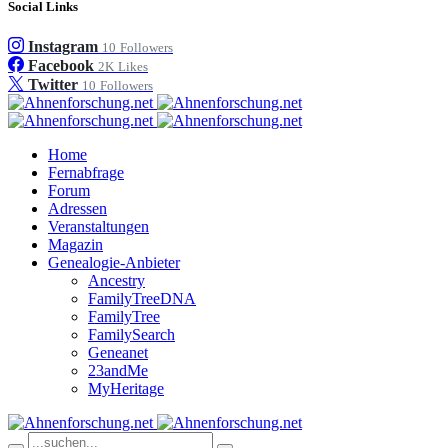
Social Links
Instagram
10
Followers
Facebook
2K
Likes
Twitter
10
Followers
Home
Fernabfrage
Forum
Adressen
Veranstaltungen
Magazin
Genealogie-Anbieter
Ancestry
FamilyTreeDNA
FamilyTree
FamilySearch
Geneanet
23andMe
MyHeritage