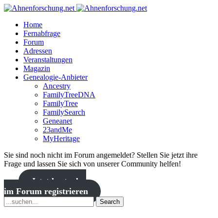
Home
Fernabfrage
Forum
Adressen
Veranstaltungen
Magazin
Genealogie-Anbieter
Ancestry
FamilyTreeDNA
FamilyTree
FamilySearch
Geneanet
23andMe
MyHeritage
Sie sind noch nicht im Forum angemeldet? Stellen Sie jetzt ihre
Frage und lassen Sie sich von unserer Community helfen!
Jetzt kostenlos
im Forum registrieren
Search