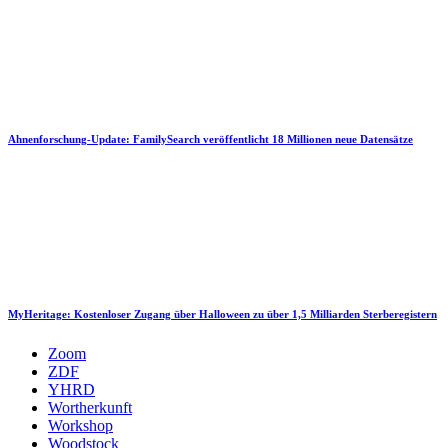
Ahnenforschung-Update: FamilySearch veröffentlicht 18 Millionen neue Datensätze
MyHeritage: Kostenloser Zugang über Halloween zu über 1,5 Milliarden Sterberegistern
Zoom
ZDF
YHRD
Wortherkunft
Workshop
Woodstock