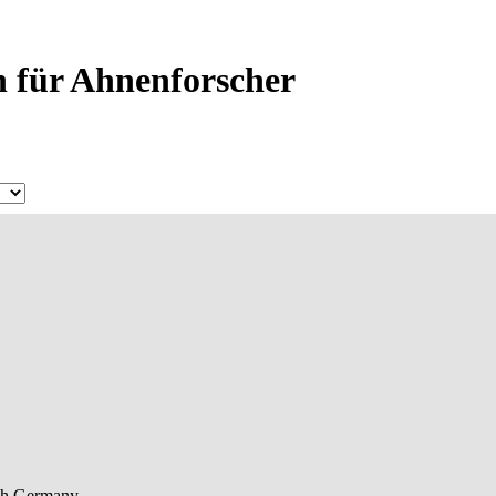
n für Ahnenforscher
ch
Germany