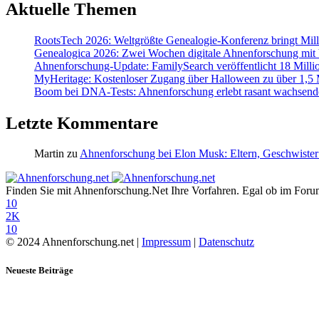
Aktuelle Themen
RootsTech 2026: Weltgrößte Genealogie-Konferenz bringt Mi
Genealogica 2026: Zwei Wochen digitale Ahnenforschung mit
Ahnenforschung-Update: FamilySearch veröffentlicht 18 Milli
MyHeritage: Kostenloser Zugang über Halloween zu über 1,5 Mi
Boom bei DNA-Tests: Ahnenforschung erlebt rasant wachsend
Letzte Kommentare
Martin
zu
Ahnenforschung bei Elon Musk: Eltern, Geschwister
Finden Sie mit Ahnenforschung.Net Ihre Vorfahren. Egal ob im Forum,
10
2K
10
© 2024 Ahnenforschung.net |
Impressum
|
Datenschutz
Neueste Beiträge