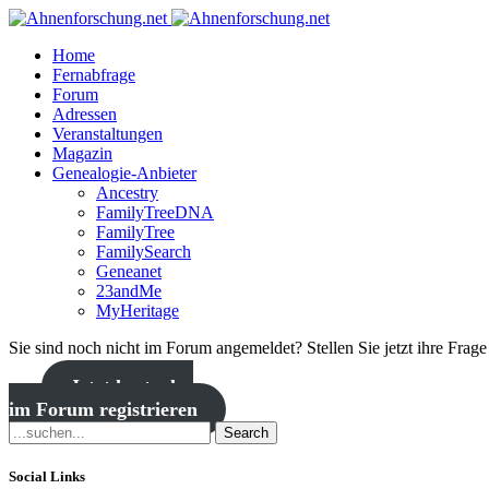
Home
Fernabfrage
Forum
Adressen
Veranstaltungen
Magazin
Genealogie-Anbieter
Ancestry
FamilyTreeDNA
FamilyTree
FamilySearch
Geneanet
23andMe
MyHeritage
Sie sind noch nicht im Forum angemeldet? Stellen Sie jetzt ihre Frag
Jetzt kostenlos
im Forum registrieren
Search
Social Links