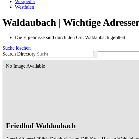
Wikipedia
Westfalen
Waldaubach | Wichtige Adresse
Die Ergebnisse sind durch den Ort: Waldaubach gefiltert
Suche löschen
Search Directory
No Image Available
Friedhof Waldaubach
Anschrift geschäftlich
Driedorf, Lahn-Dill-Kreis
Hessen
Waldauba