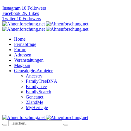
Instagram
10
Followers
Facebook
2K
Likes
Twitter
10
Followers
Home
Fernabfrage
Forum
Adressen
Veranstaltungen
Magazin
Genealogie-Anbieter
Ancestry
FamilyTreeDNA
FamilyTree
FamilySearch
Geneanet
23andMe
MyHeritage