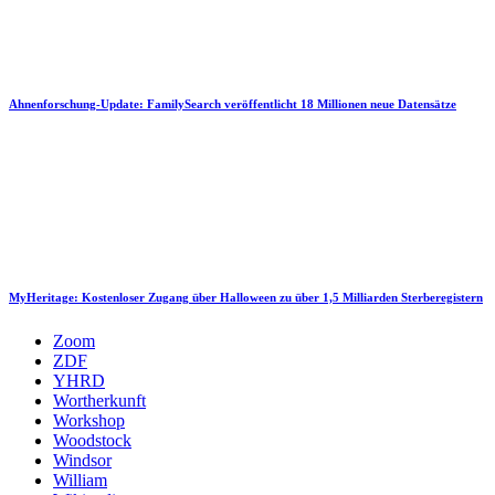
Ahnenforschung-Update: FamilySearch veröffentlicht 18 Millionen neue Datensätze
MyHeritage: Kostenloser Zugang über Halloween zu über 1,5 Milliarden Sterberegistern
Zoom
ZDF
YHRD
Wortherkunft
Workshop
Woodstock
Windsor
William