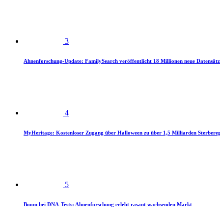
3
Ahnenforschung-Update: FamilySearch veröffentlicht 18 Millionen neue Datensätz
4
MyHeritage: Kostenloser Zugang über Halloween zu über 1,5 Milliarden Sterbereg
5
Boom bei DNA-Tests: Ahnenforschung erlebt rasant wachsenden Markt