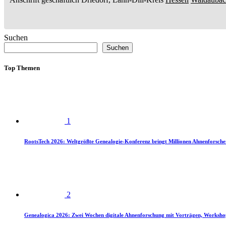
Suchen
Suchen
Top Themen
1
RootsTech 2026: Weltgrößte Genealogie-Konferenz bringt Millionen Ahnenforsch
2
Genealogica 2026: Zwei Wochen digitale Ahnenforschung mit Vorträgen, Worksho