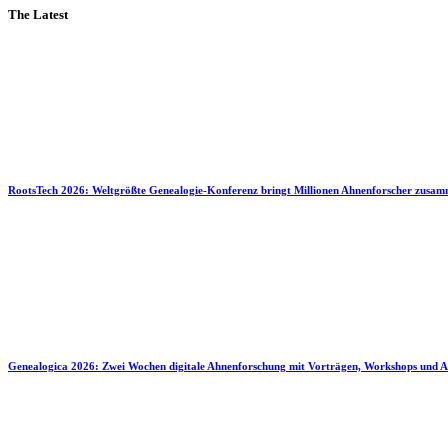
The Latest
RootsTech 2026: Weltgrößte Genealogie-Konferenz bringt Millionen Ahnenforscher zusa
Genealogica 2026: Zwei Wochen digitale Ahnenforschung mit Vorträgen, Workshops und A