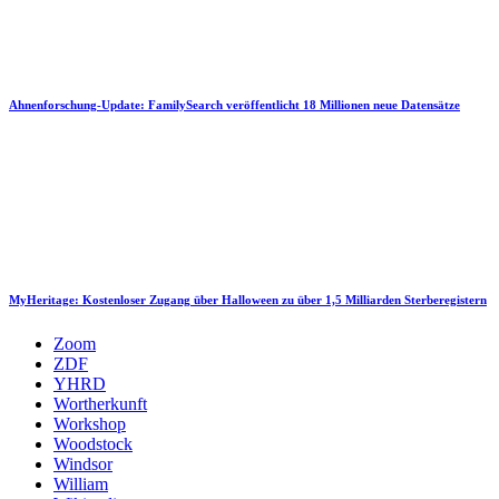
Ahnenforschung-Update: FamilySearch veröffentlicht 18 Millionen neue Datensätze
MyHeritage: Kostenloser Zugang über Halloween zu über 1,5 Milliarden Sterberegistern
Zoom
ZDF
YHRD
Wortherkunft
Workshop
Woodstock
Windsor
William