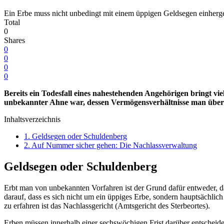
Ein Erbe muss nicht unbedingt mit einem üppigen Geldsegen einherge
Total
0
Shares
0
0
0
0
Bereits ein Todesfall eines nahestehenden Angehörigen bringt vie
unbekannter Ahne war, dessen Vermögensverhältnisse man überh
Inhaltsverzeichnis
1.
Geldsegen oder Schuldenberg
2.
Auf Nummer sicher gehen: Die Nachlassverwaltung
Geldsegen oder Schuldenberg
Erbt man von unbekannten Vorfahren ist der Grund dafür entweder, da
darauf, dass es sich nicht um ein üppiges Erbe, sondern hauptsächlich
zu erfahren ist das Nachlassgericht (Amtsgericht des Sterbeortes).
Erben müssen innerhalb einer sechswöchigen Frist darüber entscheiden