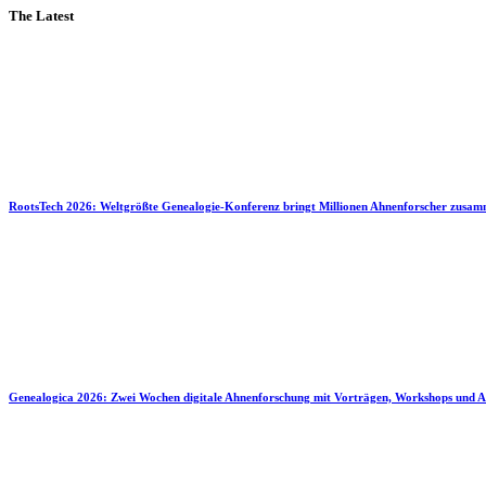
The Latest
RootsTech 2026: Weltgrößte Genealogie-Konferenz bringt Millionen Ahnenforscher zusa
Genealogica 2026: Zwei Wochen digitale Ahnenforschung mit Vorträgen, Workshops und A