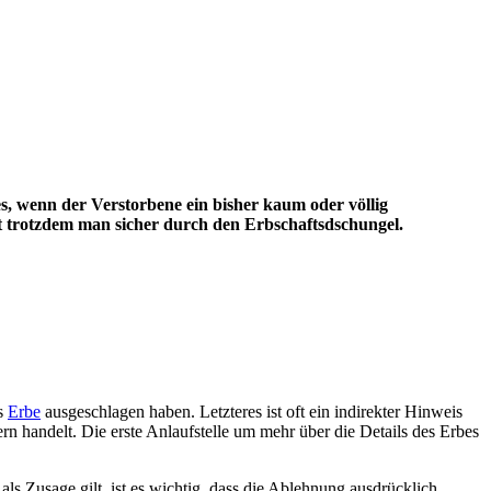
es, wenn der Verstorbene ein bisher kaum oder völlig
 trotzdem man sicher durch den Erbschaftsdschungel.
as
Erbe
ausgeschlagen haben. Letzteres ist oft ein indirekter Hinweis
rn handelt. Die erste Anlaufstelle um mehr über die Details des Erbes
s Zusage gilt, ist es wichtig, dass die Ablehnung ausdrücklich