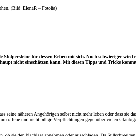
hen. (Bild: ElenaR – Fotolia)
le Stolpersteine für dessen Erben mit sich. Noch schwieriger wird 
aupt nicht einschätzen kann. Mit diesen Tipps und Tricks kommt
ss seine näheren Angehörigen selbst nicht mehr leben oder dass sie d
 um offene und nicht billige Verpflichtungen gegenüber vielen Gläubige
, ob sie den Nachlass annehmen oder ausschlagen. Da Stillschweigen al