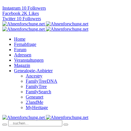
Instagram
10
Followers
Facebook
2K
Likes
Twitter
10
Followers
Home
Fernabfrage
Forum
Adressen
Veranstaltungen
Magazin
Genealogie-Anbieter
Ancestry
FamilyTreeDNA
FamilyTree
FamilySearch
Geneanet
23andMe
MyHeritage