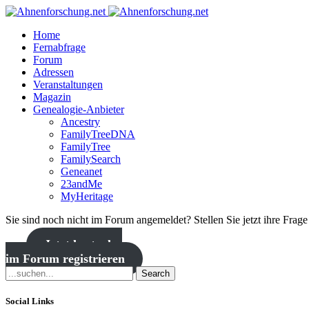
Home
Fernabfrage
Forum
Adressen
Veranstaltungen
Magazin
Genealogie-Anbieter
Ancestry
FamilyTreeDNA
FamilyTree
FamilySearch
Geneanet
23andMe
MyHeritage
Sie sind noch nicht im Forum angemeldet? Stellen Sie jetzt ihre Frag
Jetzt kostenlos
im Forum registrieren
Search
Social Links