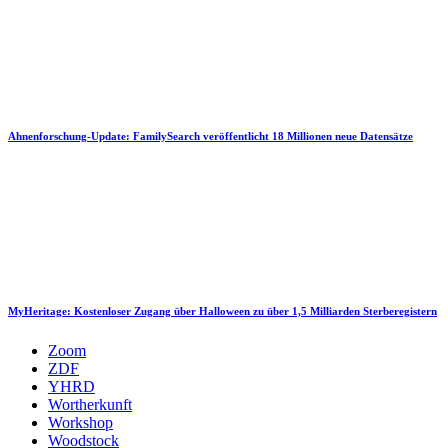
Ahnenforschung-Update: FamilySearch veröffentlicht 18 Millionen neue Datensätze
MyHeritage: Kostenloser Zugang über Halloween zu über 1,5 Milliarden Sterberegistern
Zoom
ZDF
YHRD
Wortherkunft
Workshop
Woodstock