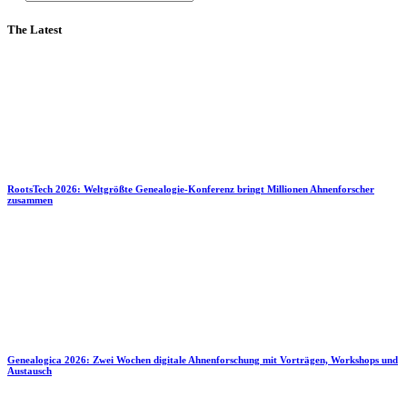
The Latest
RootsTech 2026: Weltgrößte Genealogie-Konferenz bringt Millionen Ahnenforscher
zusammen
Genealogica 2026: Zwei Wochen digitale Ahnenforschung mit Vorträgen, Workshops und
Austausch