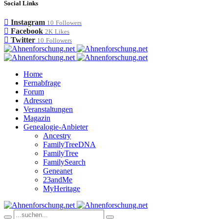
Social Links
Instagram
10
Followers
Facebook
2K
Likes
Twitter
10
Followers
Home
Fernabfrage
Forum
Adressen
Veranstaltungen
Magazin
Genealogie-Anbieter
Ancestry
FamilyTreeDNA
FamilyTree
FamilySearch
Geneanet
23andMe
MyHeritage