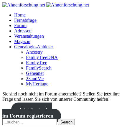
Home
Fernabfrage
Forum
Adressen
Veranstaltungen
Magazin
Genealogie-Anbieter
Ancestry
FamilyTreeDNA
FamilyTree
FamilySearch
Geneanet
23andMe
MyHeritage
Sie sind noch nicht im Forum angemeldet? Stellen Sie jetzt ihre
Frage und lassen Sie sich von unserer Community helfen!
Jetzt kostenlos
im Forum registrieren
Search