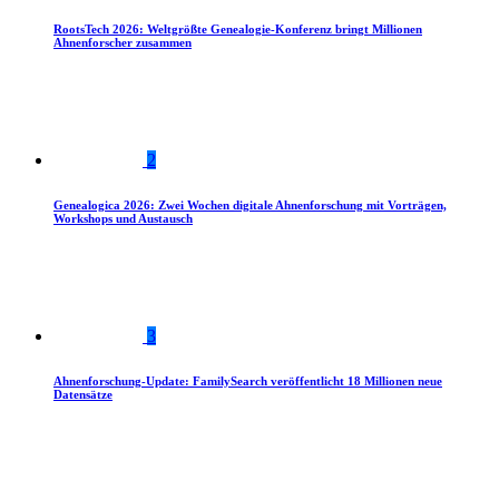
RootsTech 2026: Weltgrößte Genealogie-Konferenz bringt Millionen
Ahnenforscher zusammen
2
Genealogica 2026: Zwei Wochen digitale Ahnenforschung mit Vorträgen,
Workshops und Austausch
3
Ahnenforschung-Update: FamilySearch veröffentlicht 18 Millionen neue
Datensätze