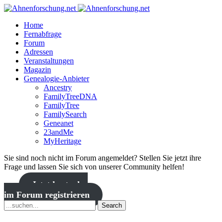
Home
Fernabfrage
Forum
Adressen
Veranstaltungen
Magazin
Genealogie-Anbieter
Ancestry
FamilyTreeDNA
FamilyTree
FamilySearch
Geneanet
23andMe
MyHeritage
Sie sind noch nicht im Forum angemeldet? Stellen Sie jetzt ihre
Frage und lassen Sie sich von unserer Community helfen!
Jetzt kostenlos
im Forum registrieren
Search