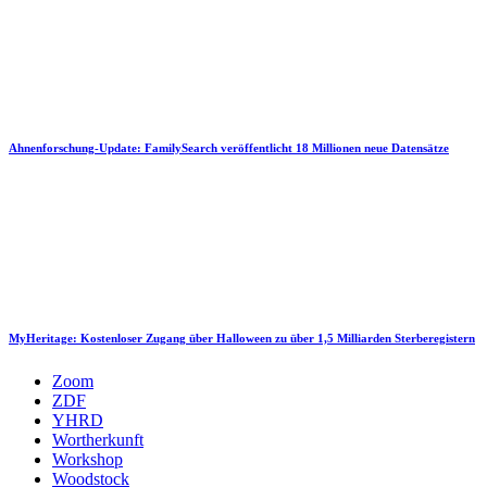
Ahnenforschung-Update: FamilySearch veröffentlicht 18 Millionen neue Datensätze
MyHeritage: Kostenloser Zugang über Halloween zu über 1,5 Milliarden Sterberegistern
Zoom
ZDF
YHRD
Wortherkunft
Workshop
Woodstock