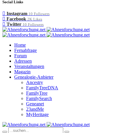
Social Links
Instagram
10
Followers
Facebook
2K
Likes
Twitter
10
Followers
Home
Fernabfrage
Forum
Adressen
Veranstaltungen
Magazin
Genealogie-Anbieter
Ancestry
FamilyTreeDNA
FamilyTree
FamilySearch
Geneanet
23andMe
MyHeritage