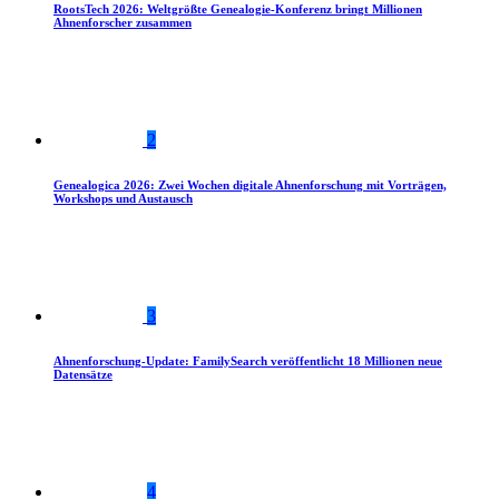
RootsTech 2026: Weltgrößte Genealogie-Konferenz bringt Millionen
Ahnenforscher zusammen
2
Genealogica 2026: Zwei Wochen digitale Ahnenforschung mit Vorträgen,
Workshops und Austausch
3
Ahnenforschung-Update: FamilySearch veröffentlicht 18 Millionen neue
Datensätze
4