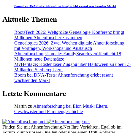
Boom bei DNA-Tests: Ahnenforschung erlebt rasant wachsenden Markt
Aktuelle Themen
RootsTech 2026: Weltgrößte Genealogie-Konferenz bringt
Millionen Ahnenforscher zusammen
Genealogica 2026: Zwei Wochen digitale Ahnenforschung
mit Vorträgen, Workshops und Austausch
Ahnenforschung-Update: FamilySearch veröffentlicht 18
Millionen neue Datensätze
MyHeritage: Kostenloser Zugang über Halloween zu über 1,5
Milliarden Sterberegistern
Boom bei DNA-Tests: Ahnenforschung erlebt rasant
wachsenden Markt
Letzte Kommentare
Martin
zu
Ahnenforschung bei Elon Musk: Eltern,
Geschwister und Familiengeschichte
Finden Sie mit Ahnenforschung.Net Ihre Vorfahren. Egal ob im
Forum, durch unsere Quellen oder über einen Dritt-Anbieter.