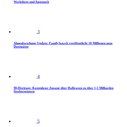
Workshops und Austausch
3
Ahnenforschung-Update: FamilySearch veröffentlicht 18 Millionen neue
Datensätze
4
MyHeritage: Kostenloser Zugang über Halloween zu über 1,5 Milliarden
Sterberegistern
5