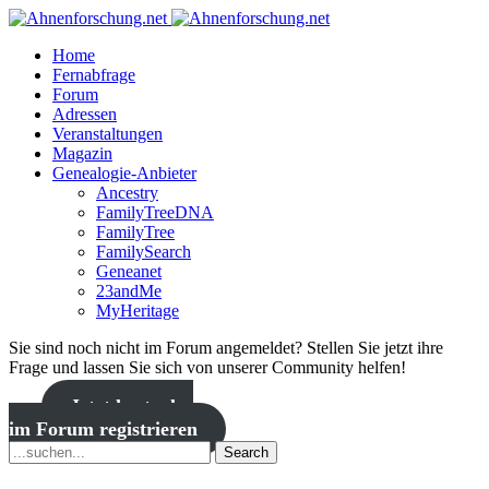
Home
Fernabfrage
Forum
Adressen
Veranstaltungen
Magazin
Genealogie-Anbieter
Ancestry
FamilyTreeDNA
FamilyTree
FamilySearch
Geneanet
23andMe
MyHeritage
Sie sind noch nicht im Forum angemeldet? Stellen Sie jetzt ihre
Frage und lassen Sie sich von unserer Community helfen!
Jetzt kostenlos
im Forum registrieren
Search