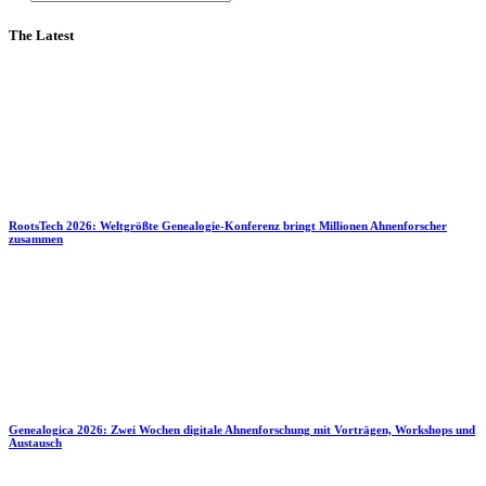
The Latest
RootsTech 2026: Weltgrößte Genealogie-Konferenz bringt Millionen Ahnenforscher
zusammen
Genealogica 2026: Zwei Wochen digitale Ahnenforschung mit Vorträgen, Workshops und
Austausch