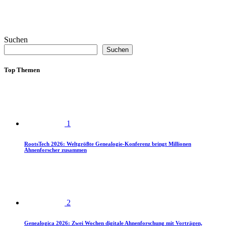
Suchen
Suchen
Top Themen
1
RootsTech 2026: Weltgrößte Genealogie-Konferenz bringt Millionen
Ahnenforscher zusammen
2
Genealogica 2026: Zwei Wochen digitale Ahnenforschung mit Vorträgen,