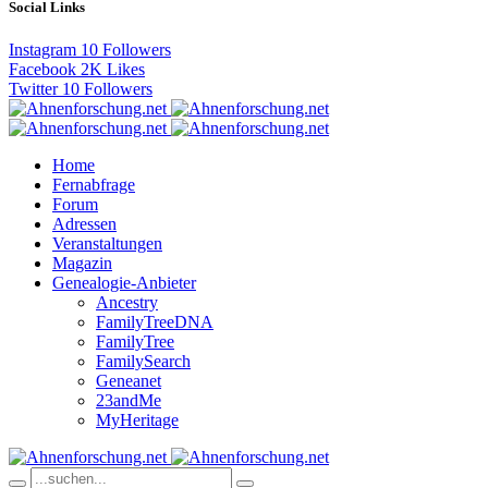
Social Links
Instagram
10
Followers
Facebook
2K
Likes
Twitter
10
Followers
Home
Fernabfrage
Forum
Adressen
Veranstaltungen
Magazin
Genealogie-Anbieter
Ancestry
FamilyTreeDNA
FamilyTree
FamilySearch
Geneanet
23andMe
MyHeritage