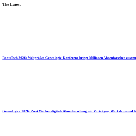
The Latest
RootsTech 2026: Weltgrößte Genealogie-Konferenz bringt Millionen Ahnenforscher zusa
Genealogica 2026: Zwei Wochen digitale Ahnenforschung mit Vorträgen, Workshops und A