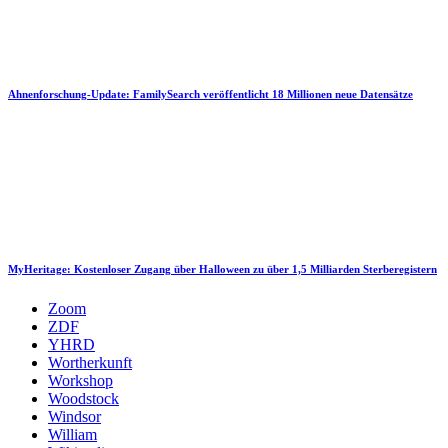
Ahnenforschung-Update: FamilySearch veröffentlicht 18 Millionen neue Datensätze
MyHeritage: Kostenloser Zugang über Halloween zu über 1,5 Milliarden Sterberegistern
Zoom
ZDF
YHRD
Wortherkunft
Workshop
Woodstock
Windsor
William