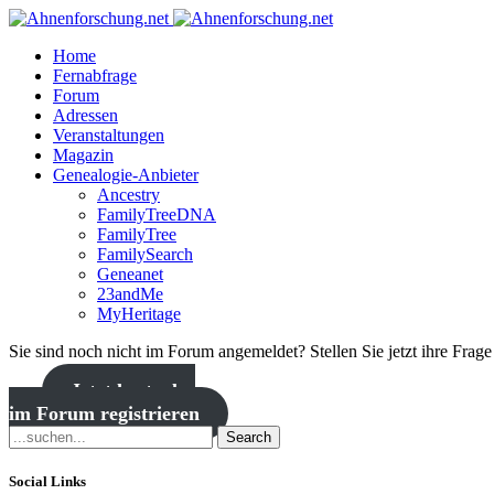
Home
Fernabfrage
Forum
Adressen
Veranstaltungen
Magazin
Genealogie-Anbieter
Ancestry
FamilyTreeDNA
FamilyTree
FamilySearch
Geneanet
23andMe
MyHeritage
Sie sind noch nicht im Forum angemeldet? Stellen Sie jetzt ihre Frag
Jetzt kostenlos
im Forum registrieren
Search
Social Links