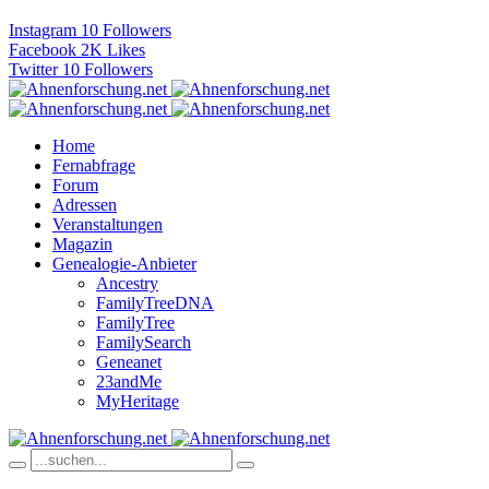
Instagram
10
Followers
Facebook
2K
Likes
Twitter
10
Followers
Home
Fernabfrage
Forum
Adressen
Veranstaltungen
Magazin
Genealogie-Anbieter
Ancestry
FamilyTreeDNA
FamilyTree
FamilySearch
Geneanet
23andMe
MyHeritage