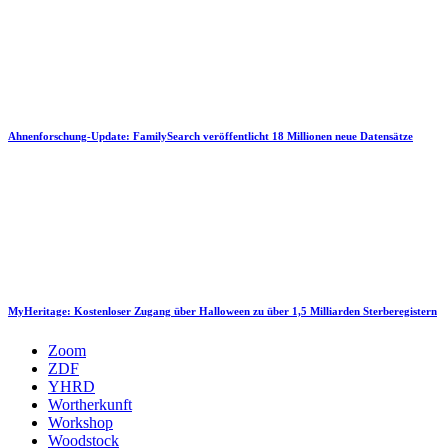
Ahnenforschung-Update: FamilySearch veröffentlicht 18 Millionen neue Datensätze
MyHeritage: Kostenloser Zugang über Halloween zu über 1,5 Milliarden Sterberegistern
Zoom
ZDF
YHRD
Wortherkunft
Workshop
Woodstock