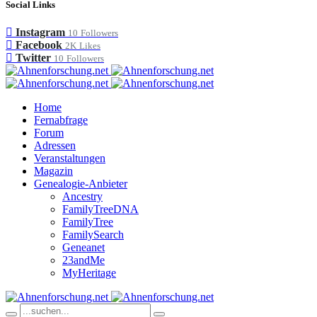
Social Links
Instagram
10
Followers
Facebook
2K
Likes
Twitter
10
Followers
Home
Fernabfrage
Forum
Adressen
Veranstaltungen
Magazin
Genealogie-Anbieter
Ancestry
FamilyTreeDNA
FamilyTree
FamilySearch
Geneanet
23andMe
MyHeritage