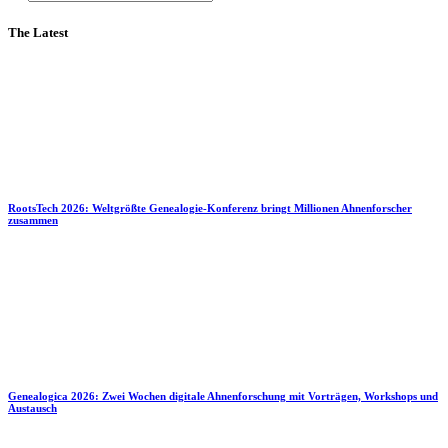
The Latest
RootsTech 2026: Weltgrößte Genealogie-Konferenz bringt Millionen Ahnenforscher
zusammen
Genealogica 2026: Zwei Wochen digitale Ahnenforschung mit Vorträgen, Workshops und
Austausch