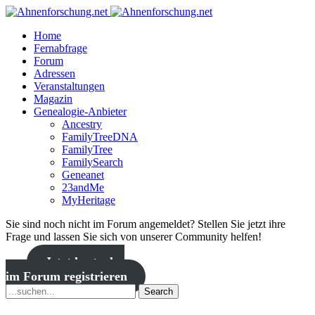
Home
Fernabfrage
Forum
Adressen
Veranstaltungen
Magazin
Genealogie-Anbieter
Ancestry
FamilyTreeDNA
FamilyTree
FamilySearch
Geneanet
23andMe
MyHeritage
Sie sind noch nicht im Forum angemeldet? Stellen Sie jetzt ihre
Frage und lassen Sie sich von unserer Community helfen!
Jetzt kostenlos
im Forum registrieren
Search