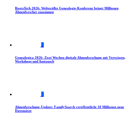
RootsTech 2026: Weltgrößte Genealogie-Konferenz bringt Millionen
Ahnenforscher zusammen
2
Genealogica 2026: Zwei Wochen digitale Ahnenforschung mit Vorträgen,
Workshops und Austausch
3
Ahnenforschung-Update: FamilySearch veröffentlicht 18 Millionen neue
Datensätze