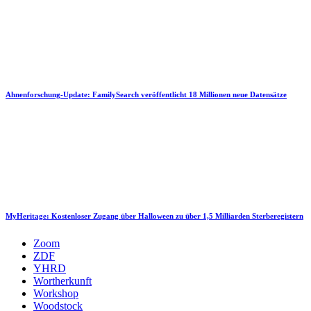
Ahnenforschung-Update: FamilySearch veröffentlicht 18 Millionen neue Datensätze
MyHeritage: Kostenloser Zugang über Halloween zu über 1,5 Milliarden Sterberegistern
Zoom
ZDF
YHRD
Wortherkunft
Workshop
Woodstock