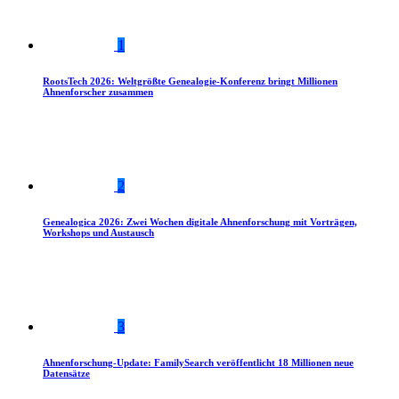
1
RootsTech 2026: Weltgrößte Genealogie-Konferenz bringt Millionen
Ahnenforscher zusammen
2
Genealogica 2026: Zwei Wochen digitale Ahnenforschung mit Vorträgen,
Workshops und Austausch
3
Ahnenforschung-Update: FamilySearch veröffentlicht 18 Millionen neue
Datensätze