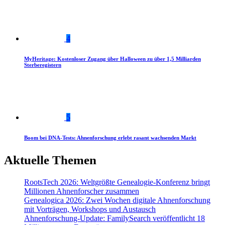
4
MyHeritage: Kostenloser Zugang über Halloween zu über 1,5 Milliarden
Sterberegistern
5
Boom bei DNA-Tests: Ahnenforschung erlebt rasant wachsenden Markt
Aktuelle Themen
RootsTech 2026: Weltgrößte Genealogie-Konferenz bringt
Millionen Ahnenforscher zusammen
Genealogica 2026: Zwei Wochen digitale Ahnenforschung
mit Vorträgen, Workshops und Austausch
Ahnenforschung-Update: FamilySearch veröffentlicht 18