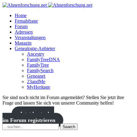
Home
Fernabfrage
Forum
Adressen
Veranstaltungen
Magazin
Genealogie-Anbieter
Ancestry
FamilyTreeDNA
FamilyTree
FamilySearch
Geneanet
23andMe
MyHeritage
Sie sind noch nicht im Forum angemeldet? Stellen Sie jetzt ihre
Frage und lassen Sie sich von unserer Community helfen!
Jetzt kostenlos
im Forum registrieren
Search