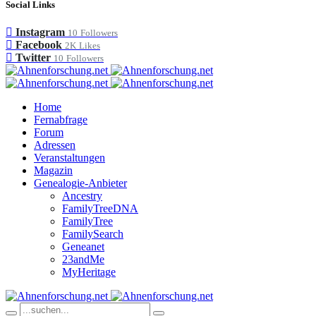
Social Links
Instagram
10
Followers
Facebook
2K
Likes
Twitter
10
Followers
Home
Fernabfrage
Forum
Adressen
Veranstaltungen
Magazin
Genealogie-Anbieter
Ancestry
FamilyTreeDNA
FamilyTree
FamilySearch
Geneanet
23andMe
MyHeritage