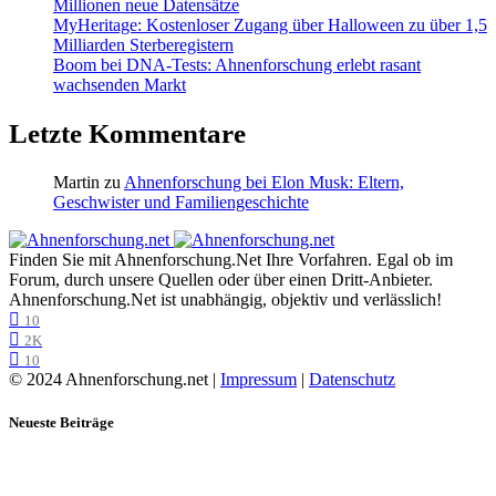
Millionen neue Datensätze
MyHeritage: Kostenloser Zugang über Halloween zu über 1,5
Milliarden Sterberegistern
Boom bei DNA-Tests: Ahnenforschung erlebt rasant
wachsenden Markt
Letzte Kommentare
Martin
zu
Ahnenforschung bei Elon Musk: Eltern,
Geschwister und Familiengeschichte
Finden Sie mit Ahnenforschung.Net Ihre Vorfahren. Egal ob im
Forum, durch unsere Quellen oder über einen Dritt-Anbieter.
Ahnenforschung.Net ist unabhängig, objektiv und verlässlich!
10
2K
10
© 2024 Ahnenforschung.net |
Impressum
|
Datenschutz
Neueste Beiträge