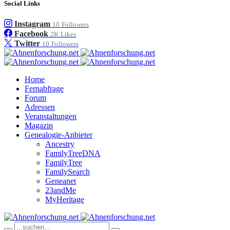
Social Links
Instagram
10
Followers
Facebook
2K
Likes
Twitter
10
Followers
Home
Fernabfrage
Forum
Adressen
Veranstaltungen
Magazin
Genealogie-Anbieter
Ancestry
FamilyTreeDNA
FamilyTree
FamilySearch
Geneanet
23andMe
MyHeritage