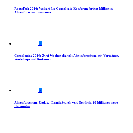
RootsTech 2026: Weltgrößte Genealogie-Konferenz bringt Millionen
Ahnenforscher zusammen
2
Genealogica 2026: Zwei Wochen digitale Ahnenforschung mit Vorträgen,
Workshops und Austausch
3
Ahnenforschung-Update: FamilySearch veröffentlicht 18 Millionen neue
Datensätze