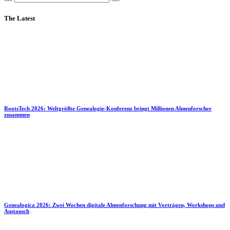
The Latest
RootsTech 2026: Weltgrößte Genealogie-Konferenz bringt Millionen Ahnenforscher
zusammen
Genealogica 2026: Zwei Wochen digitale Ahnenforschung mit Vorträgen, Workshops und
Austausch