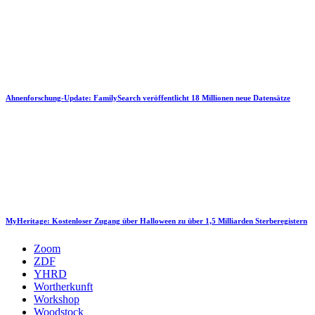
Ahnenforschung-Update: FamilySearch veröffentlicht 18 Millionen neue Datensätze
MyHeritage: Kostenloser Zugang über Halloween zu über 1,5 Milliarden Sterberegistern
Zoom
ZDF
YHRD
Wortherkunft
Workshop
Woodstock