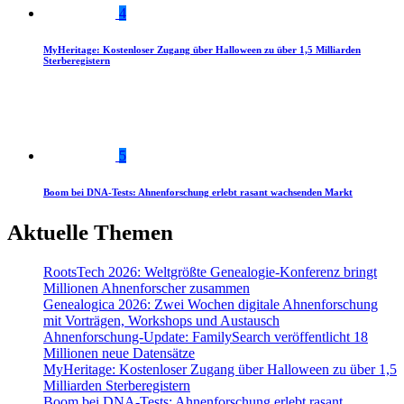
4
MyHeritage: Kostenloser Zugang über Halloween zu über 1,5 Milliarden
Sterberegistern
5
Boom bei DNA-Tests: Ahnenforschung erlebt rasant wachsenden Markt
Aktuelle Themen
RootsTech 2026: Weltgrößte Genealogie-Konferenz bringt
Millionen Ahnenforscher zusammen
Genealogica 2026: Zwei Wochen digitale Ahnenforschung
mit Vorträgen, Workshops und Austausch
Ahnenforschung-Update: FamilySearch veröffentlicht 18
Millionen neue Datensätze
MyHeritage: Kostenloser Zugang über Halloween zu über 1,5
Milliarden Sterberegistern
Boom bei DNA-Tests: Ahnenforschung erlebt rasant