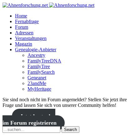
Home
Fernabfrage
Forum
Adressen
Veranstaltungen
Magazin
Genealogie-Anbieter
Ancestry
FamilyTreeDNA
FamilyTree
FamilySearch
Geneanet
23andMe
MyHeritage
Sie sind noch nicht im Forum angemeldet? Stellen Sie jetzt ihre
Frage und lassen Sie sich von unserer Community helfen!
Jetzt kostenlos
im Forum registrieren
Search