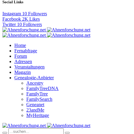
Social Links
Instagram
10
Followers
Facebook
2K
Likes
Twitter
10
Followers
Home
Fernabfrage
Forum
Adressen
Veranstaltungen
Magazin
Genealogie-Anbieter
Ancestry
FamilyTreeDNA
FamilyTree
FamilySearch
Geneanet
23andMe
MyHeritage