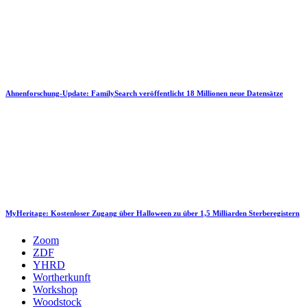
Ahnenforschung-Update: FamilySearch veröffentlicht 18 Millionen neue Datensätze
MyHeritage: Kostenloser Zugang über Halloween zu über 1,5 Milliarden Sterberegistern
Zoom
ZDF
YHRD
Wortherkunft
Workshop
Woodstock