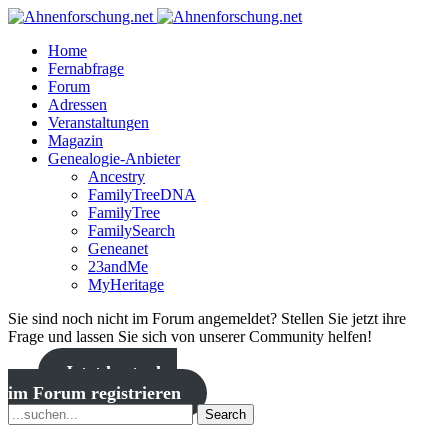
Home
Fernabfrage
Forum
Adressen
Veranstaltungen
Magazin
Genealogie-Anbieter
Ancestry
FamilyTreeDNA
FamilyTree
FamilySearch
Geneanet
23andMe
MyHeritage
Sie sind noch nicht im Forum angemeldet? Stellen Sie jetzt ihre
Frage und lassen Sie sich von unserer Community helfen!
Jetzt kostenlos
im Forum registrieren
Search