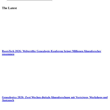
The Latest
RootsTech 2026: Weltgrößte Genealogie-Konferenz bringt Millionen Ahnenforscher
zusammen
Genealogica 2026: Zwei Wochen digitale Ahnenforschung mit Vorträgen, Workshops und
Austausch