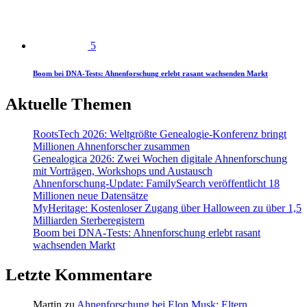
5
Boom bei DNA-Tests: Ahnenforschung erlebt rasant wachsenden Markt
Aktuelle Themen
RootsTech 2026: Weltgrößte Genealogie-Konferenz bringt
Millionen Ahnenforscher zusammen
Genealogica 2026: Zwei Wochen digitale Ahnenforschung
mit Vorträgen, Workshops und Austausch
Ahnenforschung-Update: FamilySearch veröffentlicht 18
Millionen neue Datensätze
MyHeritage: Kostenloser Zugang über Halloween zu über 1,5
Milliarden Sterberegistern
Boom bei DNA-Tests: Ahnenforschung erlebt rasant
wachsenden Markt
Letzte Kommentare
Martin
zu
Ahnenforschung bei Elon Musk: Eltern,