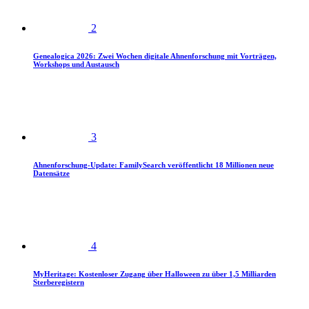
2
Genealogica 2026: Zwei Wochen digitale Ahnenforschung mit Vorträgen,
Workshops und Austausch
3
Ahnenforschung-Update: FamilySearch veröffentlicht 18 Millionen neue
Datensätze
4
MyHeritage: Kostenloser Zugang über Halloween zu über 1,5 Milliarden
Sterberegistern