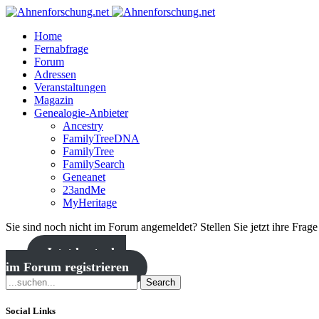
Home
Fernabfrage
Forum
Adressen
Veranstaltungen
Magazin
Genealogie-Anbieter
Ancestry
FamilyTreeDNA
FamilyTree
FamilySearch
Geneanet
23andMe
MyHeritage
Sie sind noch nicht im Forum angemeldet? Stellen Sie jetzt ihre Frag
Jetzt kostenlos
im Forum registrieren
Search
Social Links