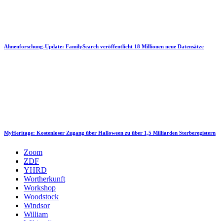
Ahnenforschung-Update: FamilySearch veröffentlicht 18 Millionen neue Datensätze
MyHeritage: Kostenloser Zugang über Halloween zu über 1,5 Milliarden Sterberegistern
Zoom
ZDF
YHRD
Wortherkunft
Workshop
Woodstock
Windsor
William