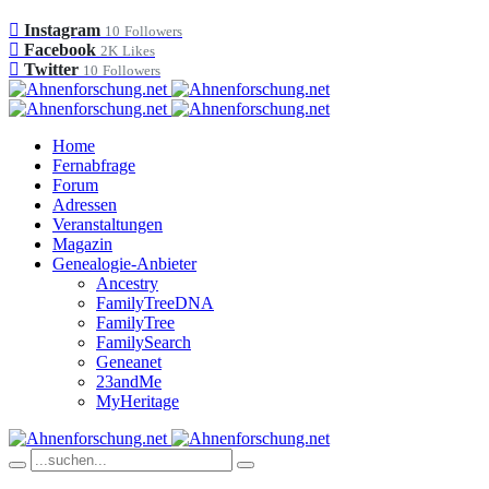
Instagram
10
Followers
Facebook
2K
Likes
Twitter
10
Followers
Home
Fernabfrage
Forum
Adressen
Veranstaltungen
Magazin
Genealogie-Anbieter
Ancestry
FamilyTreeDNA
FamilyTree
FamilySearch
Geneanet
23andMe
MyHeritage