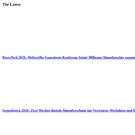
The Latest
RootsTech 2026: Weltgrößte Genealogie-Konferenz bringt Millionen Ahnenforscher zusa
Genealogica 2026: Zwei Wochen digitale Ahnenforschung mit Vorträgen, Workshops und A