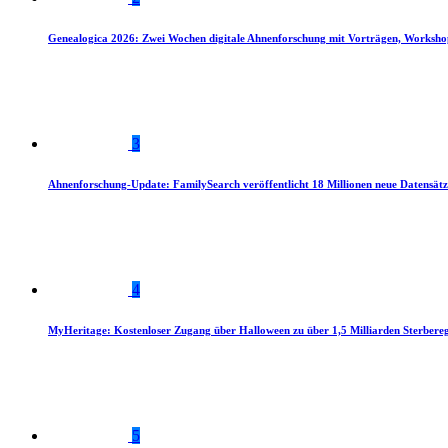
Genealogica 2026: Zwei Wochen digitale Ahnenforschung mit Vorträgen, Worksho
3
Ahnenforschung-Update: FamilySearch veröffentlicht 18 Millionen neue Datensätz
4
MyHeritage: Kostenloser Zugang über Halloween zu über 1,5 Milliarden Sterbereg
5