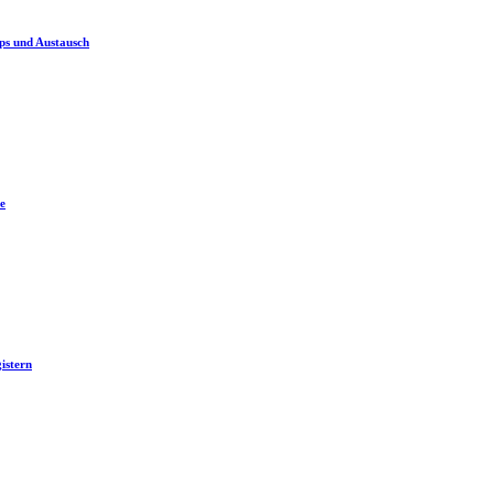
ps und Austausch
e
istern