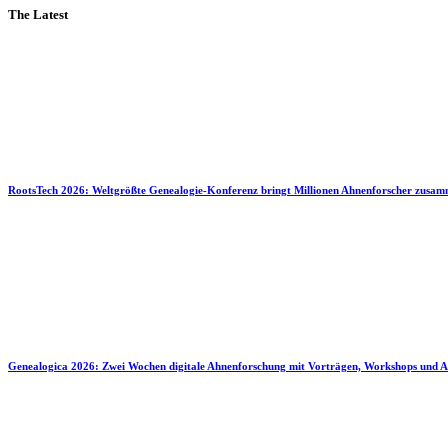
The Latest
RootsTech 2026: Weltgrößte Genealogie-Konferenz bringt Millionen Ahnenforscher zusa
Genealogica 2026: Zwei Wochen digitale Ahnenforschung mit Vorträgen, Workshops und A