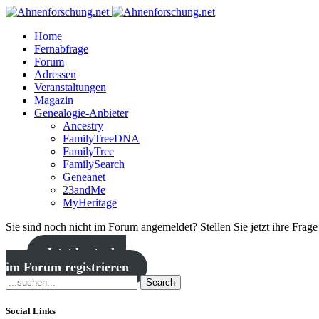
Home
Fernabfrage
Forum
Adressen
Veranstaltungen
Magazin
Genealogie-Anbieter
Ancestry
FamilyTreeDNA
FamilyTree
FamilySearch
Geneanet
23andMe
MyHeritage
Sie sind noch nicht im Forum angemeldet? Stellen Sie jetzt ihre Frag
Jetzt kostenlos
im Forum registrieren
Search
Social Links