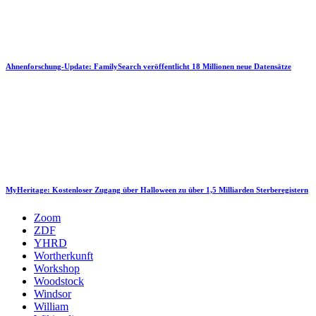
Ahnenforschung-Update: FamilySearch veröffentlicht 18 Millionen neue Datensätze
MyHeritage: Kostenloser Zugang über Halloween zu über 1,5 Milliarden Sterberegistern
Zoom
ZDF
YHRD
Wortherkunft
Workshop
Woodstock
Windsor
William