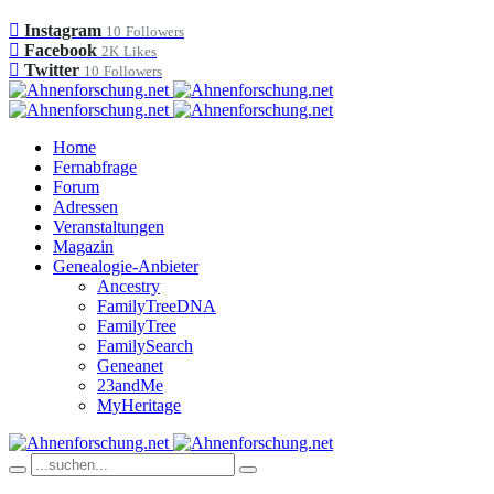
Instagram
10
Followers
Facebook
2K
Likes
Twitter
10
Followers
Home
Fernabfrage
Forum
Adressen
Veranstaltungen
Magazin
Genealogie-Anbieter
Ancestry
FamilyTreeDNA
FamilyTree
FamilySearch
Geneanet
23andMe
MyHeritage