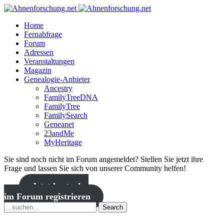
Home
Fernabfrage
Forum
Adressen
Veranstaltungen
Magazin
Genealogie-Anbieter
Ancestry
FamilyTreeDNA
FamilyTree
FamilySearch
Geneanet
23andMe
MyHeritage
Sie sind noch nicht im Forum angemeldet? Stellen Sie jetzt ihre
Frage und lassen Sie sich von unserer Community helfen!
Jetzt kostenlos
im Forum registrieren
Search