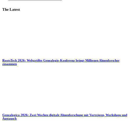
The Latest
RootsTech 2026: Weltgrößte Genealogie-Konferenz bringt Millionen Ahnenforscher
zusammen
Genealogica 2026: Zwei Wochen digitale Ahnenforschung mit Vorträgen, Workshops und
Austausch