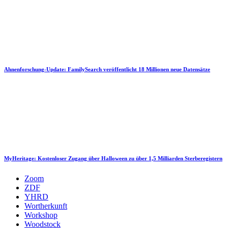
Ahnenforschung-Update: FamilySearch veröffentlicht 18 Millionen neue Datensätze
MyHeritage: Kostenloser Zugang über Halloween zu über 1,5 Milliarden Sterberegistern
Zoom
ZDF
YHRD
Wortherkunft
Workshop
Woodstock