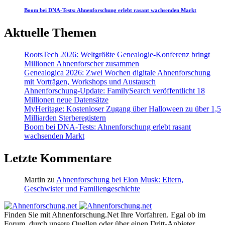
Boom bei DNA-Tests: Ahnenforschung erlebt rasant wachsenden Markt
Aktuelle Themen
RootsTech 2026: Weltgrößte Genealogie-Konferenz bringt
Millionen Ahnenforscher zusammen
Genealogica 2026: Zwei Wochen digitale Ahnenforschung
mit Vorträgen, Workshops und Austausch
Ahnenforschung-Update: FamilySearch veröffentlicht 18
Millionen neue Datensätze
MyHeritage: Kostenloser Zugang über Halloween zu über 1,5
Milliarden Sterberegistern
Boom bei DNA-Tests: Ahnenforschung erlebt rasant
wachsenden Markt
Letzte Kommentare
Martin
zu
Ahnenforschung bei Elon Musk: Eltern,
Geschwister und Familiengeschichte
Finden Sie mit Ahnenforschung.Net Ihre Vorfahren. Egal ob im
Forum, durch unsere Quellen oder über einen Dritt-Anbieter.