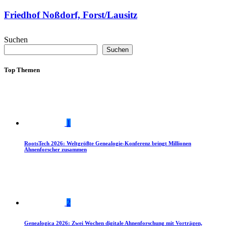
Friedhof Noßdorf, Forst/Lausitz
Suchen
Suchen
Top Themen
1
RootsTech 2026: Weltgrößte Genealogie-Konferenz bringt Millionen
Ahnenforscher zusammen
2
Genealogica 2026: Zwei Wochen digitale Ahnenforschung mit Vorträgen,