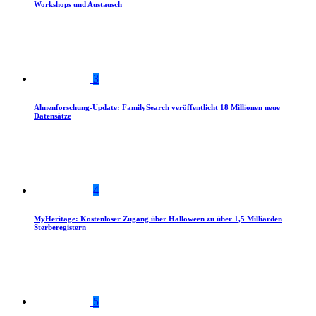
Workshops und Austausch
3
Ahnenforschung-Update: FamilySearch veröffentlicht 18 Millionen neue
Datensätze
4
MyHeritage: Kostenloser Zugang über Halloween zu über 1,5 Milliarden
Sterberegistern
5