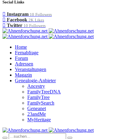
Social Links
Instagram
10
Followers
Facebook
2K
Likes
Twitter
10
Followers
Home
Fernabfrage
Forum
Adressen
Veranstaltungen
Magazin
Genealogie-Anbieter
Ancestry
FamilyTreeDNA
FamilyTree
FamilySearch
Geneanet
23andMe
MyHeritage