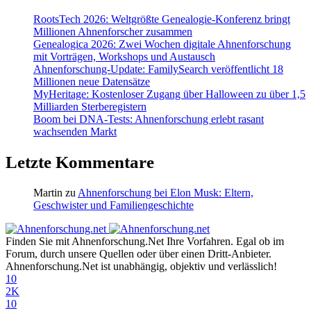
RootsTech 2026: Weltgrößte Genealogie-Konferenz bringt
Millionen Ahnenforscher zusammen
Genealogica 2026: Zwei Wochen digitale Ahnenforschung
mit Vorträgen, Workshops und Austausch
Ahnenforschung-Update: FamilySearch veröffentlicht 18
Millionen neue Datensätze
MyHeritage: Kostenloser Zugang über Halloween zu über 1,5
Milliarden Sterberegistern
Boom bei DNA-Tests: Ahnenforschung erlebt rasant
wachsenden Markt
Letzte Kommentare
Martin
zu
Ahnenforschung bei Elon Musk: Eltern,
Geschwister und Familiengeschichte
Finden Sie mit Ahnenforschung.Net Ihre Vorfahren. Egal ob im
Forum, durch unsere Quellen oder über einen Dritt-Anbieter.
Ahnenforschung.Net ist unabhängig, objektiv und verlässlich!
10
2K
10