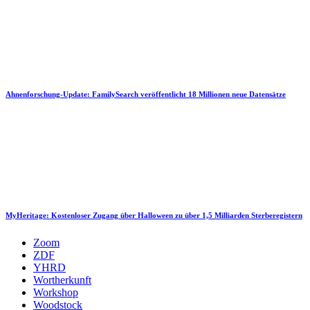
Ahnenforschung-Update: FamilySearch veröffentlicht 18 Millionen neue Datensätze
MyHeritage: Kostenloser Zugang über Halloween zu über 1,5 Milliarden Sterberegistern
Zoom
ZDF
YHRD
Wortherkunft
Workshop
Woodstock