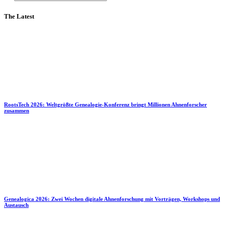
The Latest
RootsTech 2026: Weltgrößte Genealogie-Konferenz bringt Millionen Ahnenforscher
zusammen
Genealogica 2026: Zwei Wochen digitale Ahnenforschung mit Vorträgen, Workshops und
Austausch