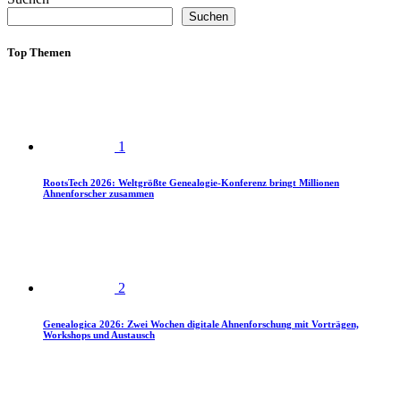
Suchen
Top Themen
1
RootsTech 2026: Weltgrößte Genealogie-Konferenz bringt Millionen
Ahnenforscher zusammen
2
Genealogica 2026: Zwei Wochen digitale Ahnenforschung mit Vorträgen,
Workshops und Austausch