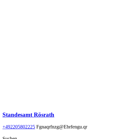
Standesamt Rösrath
+492205802225
Fgnaqrfnzg@Ebrfengu.qr
Suchen