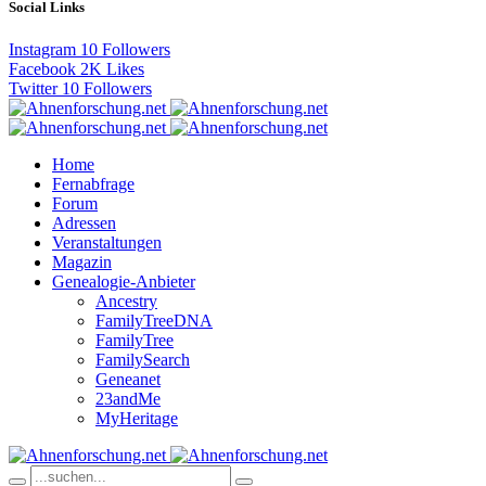
Social Links
Instagram
10
Followers
Facebook
2K
Likes
Twitter
10
Followers
Home
Fernabfrage
Forum
Adressen
Veranstaltungen
Magazin
Genealogie-Anbieter
Ancestry
FamilyTreeDNA
FamilyTree
FamilySearch
Geneanet
23andMe
MyHeritage