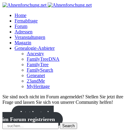
Home
Fernabfrage
Forum
Adressen
Veranstaltungen
Magazin
Genealogie-Anbieter
Ancestry
FamilyTreeDNA
FamilyTree
FamilySearch
Geneanet
23andMe
MyHeritage
Sie sind noch nicht im Forum angemeldet? Stellen Sie jetzt ihre
Frage und lassen Sie sich von unserer Community helfen!
Jetzt kostenlos
im Forum registrieren
Search