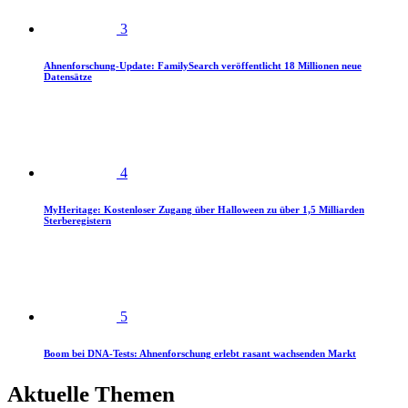
3
Ahnenforschung-Update: FamilySearch veröffentlicht 18 Millionen neue
Datensätze
4
MyHeritage: Kostenloser Zugang über Halloween zu über 1,5 Milliarden
Sterberegistern
5
Boom bei DNA-Tests: Ahnenforschung erlebt rasant wachsenden Markt
Aktuelle Themen