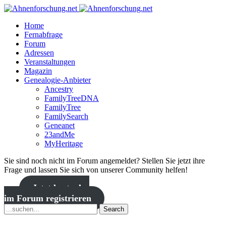
Home
Fernabfrage
Forum
Adressen
Veranstaltungen
Magazin
Genealogie-Anbieter
Ancestry
FamilyTreeDNA
FamilyTree
FamilySearch
Geneanet
23andMe
MyHeritage
Sie sind noch nicht im Forum angemeldet? Stellen Sie jetzt ihre
Frage und lassen Sie sich von unserer Community helfen!
Jetzt kostenlos
im Forum registrieren
Search