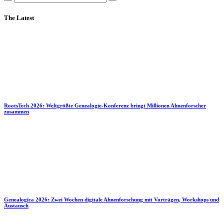
The Latest
RootsTech 2026: Weltgrößte Genealogie-Konferenz bringt Millionen Ahnenforscher
zusammen
Genealogica 2026: Zwei Wochen digitale Ahnenforschung mit Vorträgen, Workshops und
Austausch