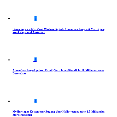
2
Genealogica 2026: Zwei Wochen digitale Ahnenforschung mit Vorträgen,
Workshops und Austausch
3
Ahnenforschung-Update: FamilySearch veröffentlicht 18 Millionen neue
Datensätze
4
MyHeritage: Kostenloser Zugang über Halloween zu über 1,5 Milliarden
Sterberegistern