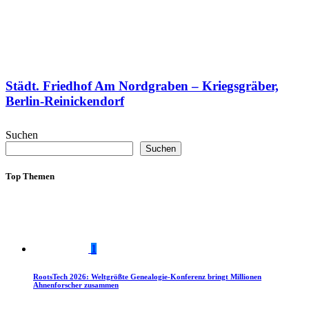
Städt. Friedhof Am Nordgraben – Kriegsgräber,
Berlin-Reinickendorf
Suchen
Suchen
Top Themen
1
RootsTech 2026: Weltgrößte Genealogie-Konferenz bringt Millionen
Ahnenforscher zusammen