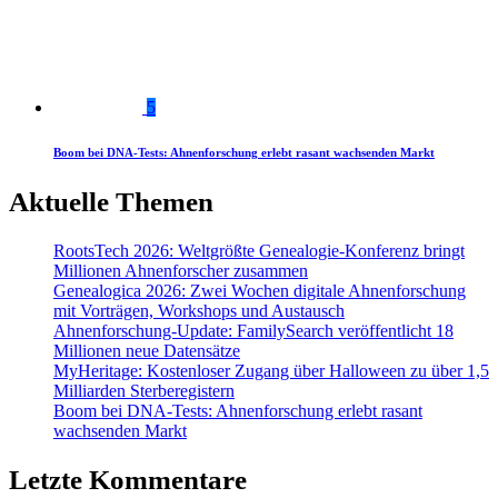
5
Boom bei DNA-Tests: Ahnenforschung erlebt rasant wachsenden Markt
Aktuelle Themen
RootsTech 2026: Weltgrößte Genealogie-Konferenz bringt
Millionen Ahnenforscher zusammen
Genealogica 2026: Zwei Wochen digitale Ahnenforschung
mit Vorträgen, Workshops und Austausch
Ahnenforschung-Update: FamilySearch veröffentlicht 18
Millionen neue Datensätze
MyHeritage: Kostenloser Zugang über Halloween zu über 1,5
Milliarden Sterberegistern
Boom bei DNA-Tests: Ahnenforschung erlebt rasant
wachsenden Markt
Letzte Kommentare