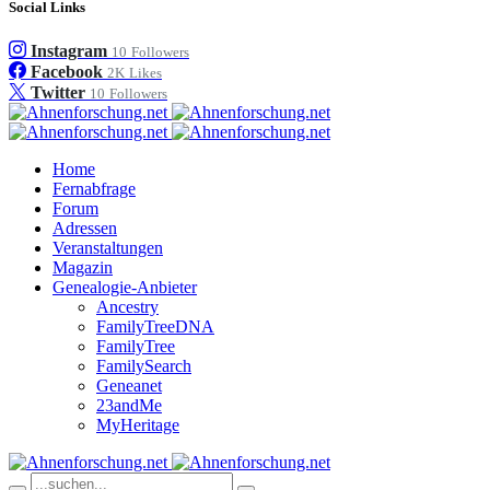
Social Links
Instagram
10
Followers
Facebook
2K
Likes
Twitter
10
Followers
Home
Fernabfrage
Forum
Adressen
Veranstaltungen
Magazin
Genealogie-Anbieter
Ancestry
FamilyTreeDNA
FamilyTree
FamilySearch
Geneanet
23andMe
MyHeritage