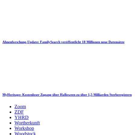
Ahnenforschung-Update: FamilySearch veröffentlicht 18 Millionen neue Datensätze
MyHeritage: Kostenloser Zugang über Halloween zu über 1,5 Milliarden Sterberegistern
Zoom
ZDF
YHRD
Wortherkunft
Workshop
Woodstock