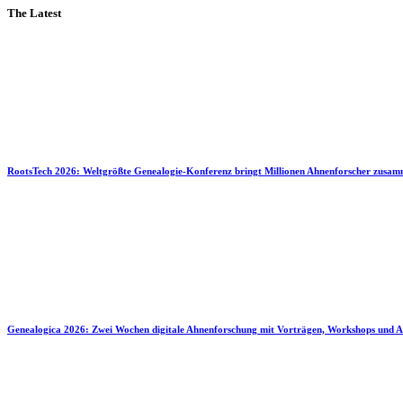
The Latest
RootsTech 2026: Weltgrößte Genealogie-Konferenz bringt Millionen Ahnenforscher zusa
Genealogica 2026: Zwei Wochen digitale Ahnenforschung mit Vorträgen, Workshops und A