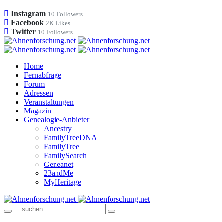
Instagram
10
Followers
Facebook
2K
Likes
Twitter
10
Followers
Home
Fernabfrage
Forum
Adressen
Veranstaltungen
Magazin
Genealogie-Anbieter
Ancestry
FamilyTreeDNA
FamilyTree
FamilySearch
Geneanet
23andMe
MyHeritage