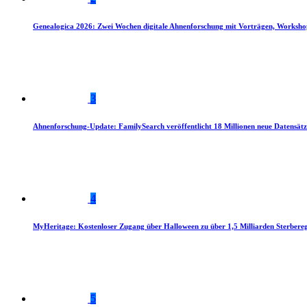
Genealogica 2026: Zwei Wochen digitale Ahnenforschung mit Vorträgen, Worksho
3
Ahnenforschung-Update: FamilySearch veröffentlicht 18 Millionen neue Datensätz
4
MyHeritage: Kostenloser Zugang über Halloween zu über 1,5 Milliarden Sterbereg
5