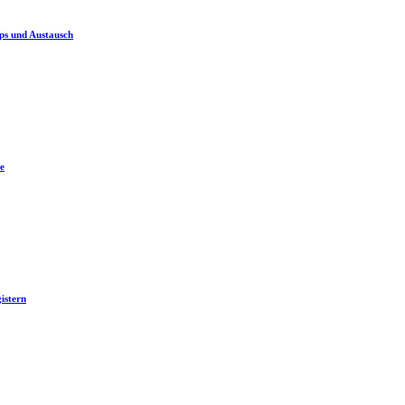
ps und Austausch
e
istern