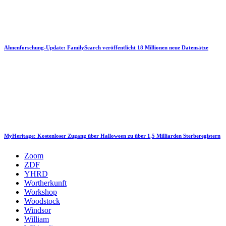
Ahnenforschung-Update: FamilySearch veröffentlicht 18 Millionen neue Datensätze
MyHeritage: Kostenloser Zugang über Halloween zu über 1,5 Milliarden Sterberegistern
Zoom
ZDF
YHRD
Wortherkunft
Workshop
Woodstock
Windsor
William