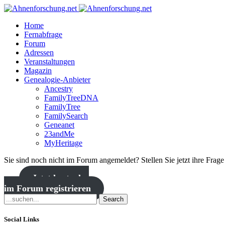
Home
Fernabfrage
Forum
Adressen
Veranstaltungen
Magazin
Genealogie-Anbieter
Ancestry
FamilyTreeDNA
FamilyTree
FamilySearch
Geneanet
23andMe
MyHeritage
Sie sind noch nicht im Forum angemeldet? Stellen Sie jetzt ihre Frag
Jetzt kostenlos
im Forum registrieren
Search
Social Links