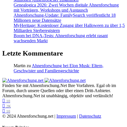
Genealogica 2026: Zwei Wochen digitale Ahnenforschung
mit Vorträgen, Workshops und Austausch
Ahnenforschung-Update: FamilySearch veröffentlicht 18
Millionen neue Datensätze
MyHeritage: Kostenloser Zugang über Halloween zu über 1,5
Milliarden Sterberegistern
Boom bei DNA-Tests: Ahnenforschung erlebt rasant
wachsenden Markt
Letzte Kommentare
Martin
zu
Ahnenforschung bei Elon Musk: Eltern,
Geschwister und Familiengeschichte
Finden Sie mit Ahnenforschung.Net Ihre Vorfahren. Egal ob im
Forum, durch unsere Quellen oder über einen Dritt-Anbieter.
Ahnenforschung.Net ist unabhängig, objektiv und verlässlich!
10
2K
10
© 2024 Ahnenforschung.net |
Impressum
|
Datenschutz