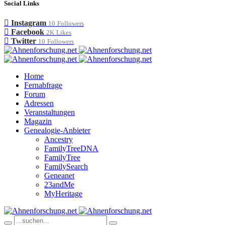
Social Links
Instagram
10
Followers
Facebook
2K
Likes
Twitter
10
Followers
Home
Fernabfrage
Forum
Adressen
Veranstaltungen
Magazin
Genealogie-Anbieter
Ancestry
FamilyTreeDNA
FamilyTree
FamilySearch
Geneanet
23andMe
MyHeritage