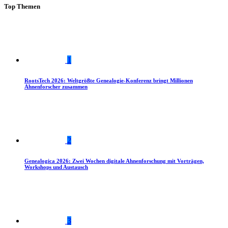
Top Themen
1
RootsTech 2026: Weltgrößte Genealogie-Konferenz bringt Millionen
Ahnenforscher zusammen
2
Genealogica 2026: Zwei Wochen digitale Ahnenforschung mit Vorträgen,
Workshops und Austausch
3