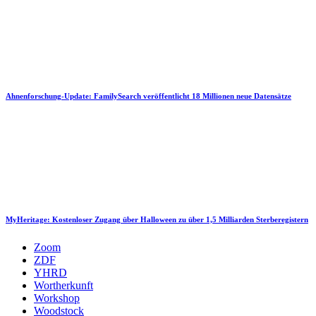
Ahnenforschung-Update: FamilySearch veröffentlicht 18 Millionen neue Datensätze
MyHeritage: Kostenloser Zugang über Halloween zu über 1,5 Milliarden Sterberegistern
Zoom
ZDF
YHRD
Wortherkunft
Workshop
Woodstock