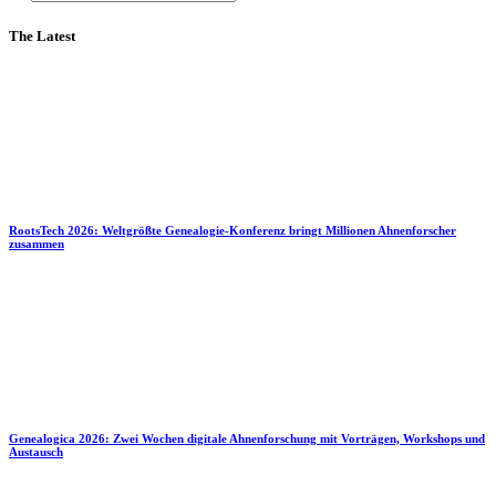
The Latest
RootsTech 2026: Weltgrößte Genealogie-Konferenz bringt Millionen Ahnenforscher
zusammen
Genealogica 2026: Zwei Wochen digitale Ahnenforschung mit Vorträgen, Workshops und
Austausch