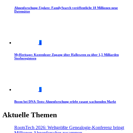
Ahnenforschung-Update: FamilySearch veröffentlicht 18 Millionen neue
Datensätze
4
MyHeritage: Kostenloser Zugang über Halloween zu über 1,5 Milliarden
Sterberegistern
5
Boom bei DNA-Tests: Ahnenforschung erlebt rasant wachsenden Markt
Aktuelle Themen
RootsTech 2026: Weltgrößte Genealogie-Konferenz bringt
Millionen Ahnenforscher zusammen