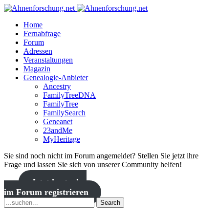
Home
Fernabfrage
Forum
Adressen
Veranstaltungen
Magazin
Genealogie-Anbieter
Ancestry
FamilyTreeDNA
FamilyTree
FamilySearch
Geneanet
23andMe
MyHeritage
Sie sind noch nicht im Forum angemeldet? Stellen Sie jetzt ihre
Frage und lassen Sie sich von unserer Community helfen!
Jetzt kostenlos
im Forum registrieren
Search