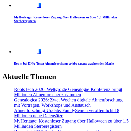
4
MyHeritage: Kostenloser Zugang über Halloween zu über 1,5 Milliarden
Sterberegistern
5
Boom bei DNA-Tests: Ahnenforschung erlebt rasant wachsenden Markt
Aktuelle Themen
RootsTech 2026: Weltgrößte Genealogie-Konferenz bringt
Millionen Ahnenforscher zusammen
Genealogica 2026: Zwei Wochen digitale Ahnenforschung
mit Vorträgen, Workshops und Austausch
Ahnenforschung-Update: FamilySearch veröffentlicht 18
Millionen neue Datensätze
MyHeritage: Kostenloser Zugang über Halloween zu über 1,5
Milliarden Sterberegistern