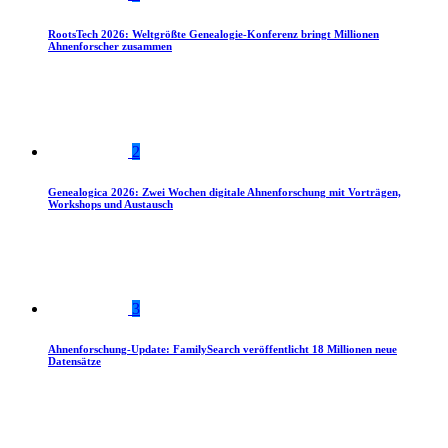
RootsTech 2026: Weltgrößte Genealogie-Konferenz bringt Millionen
Ahnenforscher zusammen
2
Genealogica 2026: Zwei Wochen digitale Ahnenforschung mit Vorträgen,
Workshops und Austausch
3
Ahnenforschung-Update: FamilySearch veröffentlicht 18 Millionen neue
Datensätze