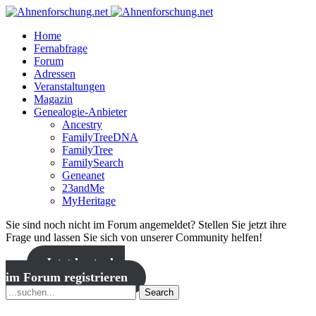
Home
Fernabfrage
Forum
Adressen
Veranstaltungen
Magazin
Genealogie-Anbieter
Ancestry
FamilyTreeDNA
FamilyTree
FamilySearch
Geneanet
23andMe
MyHeritage
Sie sind noch nicht im Forum angemeldet? Stellen Sie jetzt ihre
Frage und lassen Sie sich von unserer Community helfen!
Jetzt kostenlos
im Forum registrieren
Search