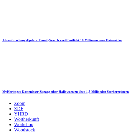
Ahnenforschung-Update: FamilySearch veröffentlicht 18 Millionen neue Datensätze
MyHeritage: Kostenloser Zugang über Halloween zu über 1,5 Milliarden Sterberegistern
Zoom
ZDF
YHRD
Wortherkunft
Workshop
Woodstock