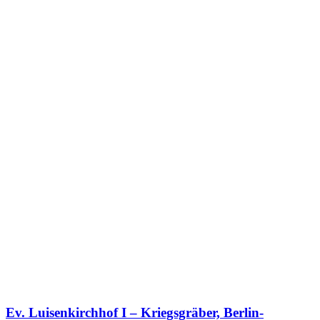
Ev. Luisenkirchhof I – Kriegsgräber, Berlin-