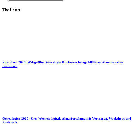
The Latest
RootsTech 2026: Weltgrößte Genealogie-Konferenz bringt Millionen Ahnenforscher
zusammen
Genealogica 2026: Zwei Wochen digitale Ahnenforschung mit Vorträgen, Workshops und
Austausch