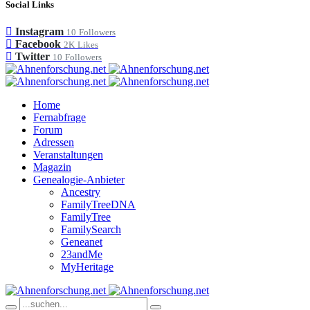
Social Links
Instagram
10
Followers
Facebook
2K
Likes
Twitter
10
Followers
Home
Fernabfrage
Forum
Adressen
Veranstaltungen
Magazin
Genealogie-Anbieter
Ancestry
FamilyTreeDNA
FamilyTree
FamilySearch
Geneanet
23andMe
MyHeritage