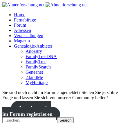
Home
Fernabfrage
Forum
Adressen
Veranstaltungen
Magazin
Genealogie-Anbieter
Ancestry
FamilyTreeDNA
FamilyTree
FamilySearch
Geneanet
23andMe
MyHeritage
Sie sind noch nicht im Forum angemeldet? Stellen Sie jetzt ihre
Frage und lassen Sie sich von unserer Community helfen!
Jetzt kostenlos
im Forum registrieren
Search