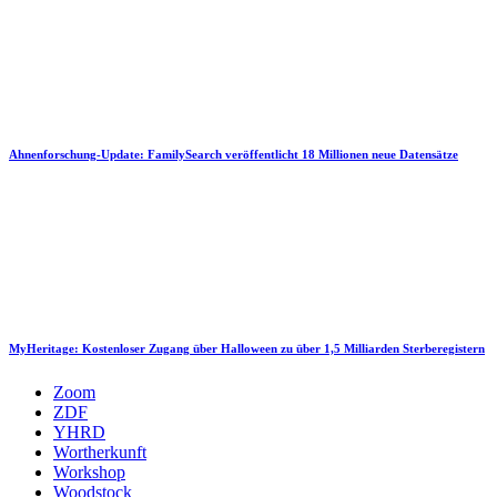
Ahnenforschung-Update: FamilySearch veröffentlicht 18 Millionen neue Datensätze
MyHeritage: Kostenloser Zugang über Halloween zu über 1,5 Milliarden Sterberegistern
Zoom
ZDF
YHRD
Wortherkunft
Workshop
Woodstock