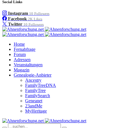
Social Links
Instagram
10
Followers
Facebook
2K
Likes
Twitter
10
Followers
Home
Fernabfrage
Forum
Adressen
Veranstaltungen
Magazin
Genealogie-Anbieter
Ancestry
FamilyTreeDNA
FamilyTree
FamilySearch
Geneanet
23andMe
MyHeritage