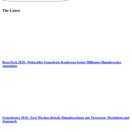
The Latest
RootsTech 2026: Weltgrößte Genealogie-Konferenz bringt Millionen Ahnenforscher
zusammen
Genealogica 2026: Zwei Wochen digitale Ahnenforschung mit Vorträgen, Workshops und
Austausch