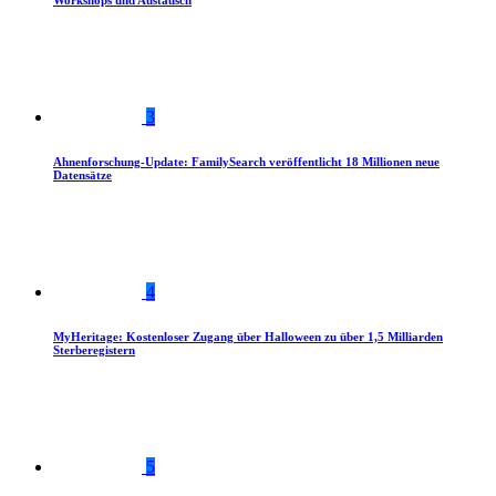
Workshops und Austausch
3
Ahnenforschung-Update: FamilySearch veröffentlicht 18 Millionen neue
Datensätze
4
MyHeritage: Kostenloser Zugang über Halloween zu über 1,5 Milliarden
Sterberegistern
5