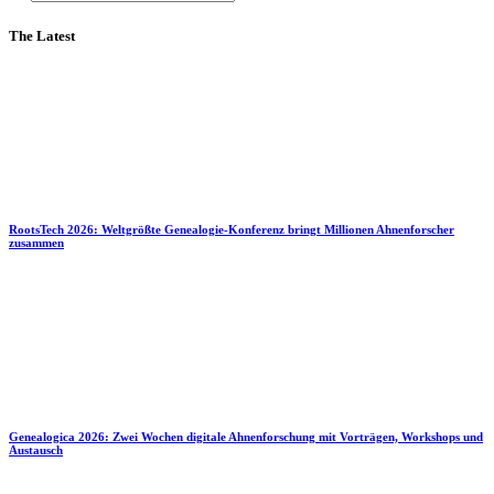
The Latest
RootsTech 2026: Weltgrößte Genealogie-Konferenz bringt Millionen Ahnenforscher
zusammen
Genealogica 2026: Zwei Wochen digitale Ahnenforschung mit Vorträgen, Workshops und
Austausch