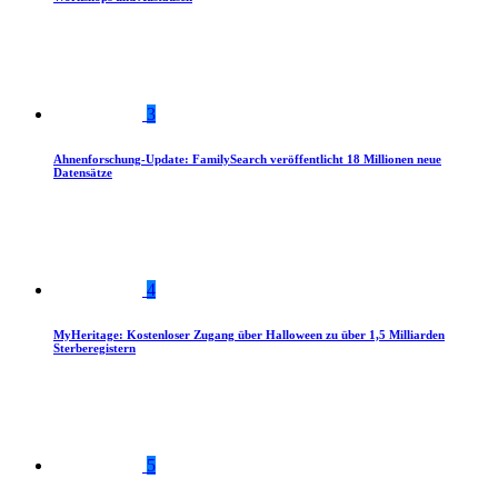
3
Ahnenforschung-Update: FamilySearch veröffentlicht 18 Millionen neue
Datensätze
4
MyHeritage: Kostenloser Zugang über Halloween zu über 1,5 Milliarden
Sterberegistern
5