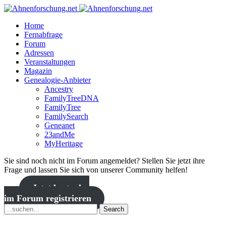
Home
Fernabfrage
Forum
Adressen
Veranstaltungen
Magazin
Genealogie-Anbieter
Ancestry
FamilyTreeDNA
FamilyTree
FamilySearch
Geneanet
23andMe
MyHeritage
Sie sind noch nicht im Forum angemeldet? Stellen Sie jetzt ihre
Frage und lassen Sie sich von unserer Community helfen!
Jetzt kostenlos
im Forum registrieren
Search