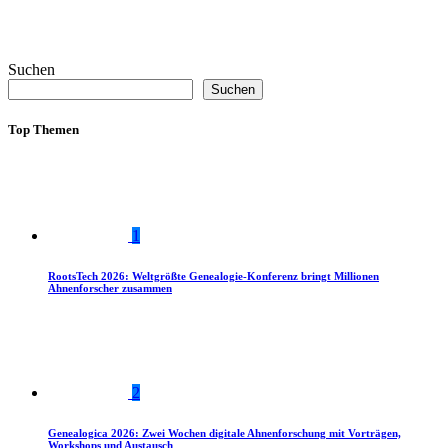
Suchen
Suchen
Top Themen
1
RootsTech 2026: Weltgrößte Genealogie-Konferenz bringt Millionen
Ahnenforscher zusammen
2
Genealogica 2026: Zwei Wochen digitale Ahnenforschung mit Vorträgen,
Workshops und Austausch