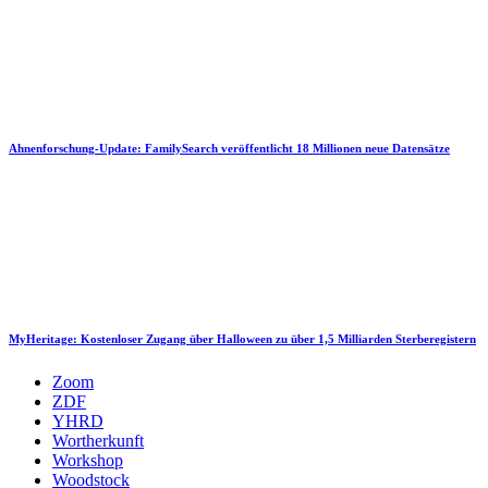
Ahnenforschung-Update: FamilySearch veröffentlicht 18 Millionen neue Datensätze
MyHeritage: Kostenloser Zugang über Halloween zu über 1,5 Milliarden Sterberegistern
Zoom
ZDF
YHRD
Wortherkunft
Workshop
Woodstock