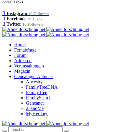
Social Links
Instagram
10
Followers
Facebook
2K
Likes
Twitter
10
Followers
Home
Fernabfrage
Forum
Adressen
Veranstaltungen
Magazin
Genealogie-Anbieter
Ancestry
FamilyTreeDNA
FamilyTree
FamilySearch
Geneanet
23andMe
MyHeritage