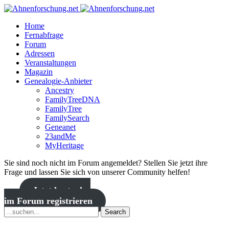
Home
Fernabfrage
Forum
Adressen
Veranstaltungen
Magazin
Genealogie-Anbieter
Ancestry
FamilyTreeDNA
FamilyTree
FamilySearch
Geneanet
23andMe
MyHeritage
Sie sind noch nicht im Forum angemeldet? Stellen Sie jetzt ihre
Frage und lassen Sie sich von unserer Community helfen!
Jetzt kostenlos
im Forum registrieren
Search