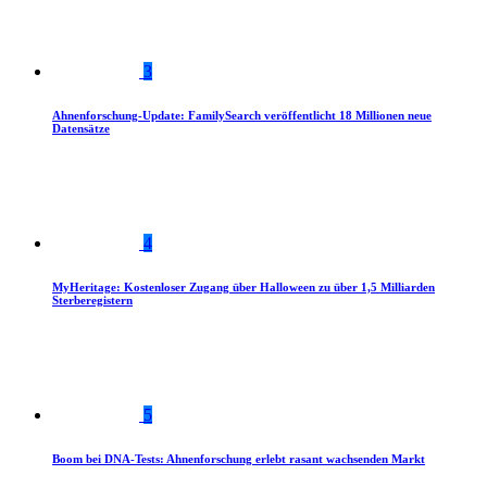
3
Ahnenforschung-Update: FamilySearch veröffentlicht 18 Millionen neue
Datensätze
4
MyHeritage: Kostenloser Zugang über Halloween zu über 1,5 Milliarden
Sterberegistern
5
Boom bei DNA-Tests: Ahnenforschung erlebt rasant wachsenden Markt