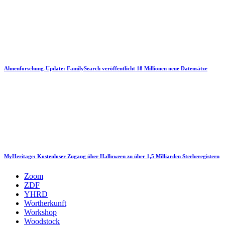
Ahnenforschung-Update: FamilySearch veröffentlicht 18 Millionen neue Datensätze
MyHeritage: Kostenloser Zugang über Halloween zu über 1,5 Milliarden Sterberegistern
Zoom
ZDF
YHRD
Wortherkunft
Workshop
Woodstock