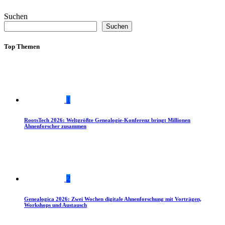
Suchen
Suchen
Top Themen
1
RootsTech 2026: Weltgrößte Genealogie-Konferenz bringt Millionen
Ahnenforscher zusammen
2
Genealogica 2026: Zwei Wochen digitale Ahnenforschung mit Vorträgen,
Workshops und Austausch