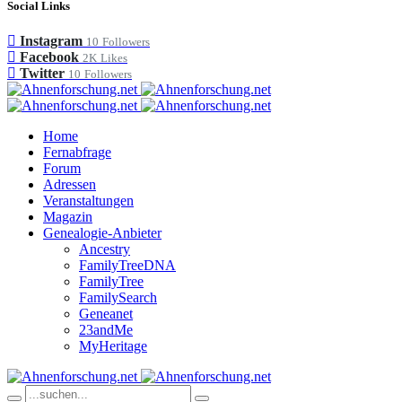
Social Links
Instagram
10
Followers
Facebook
2K
Likes
Twitter
10
Followers
Home
Fernabfrage
Forum
Adressen
Veranstaltungen
Magazin
Genealogie-Anbieter
Ancestry
FamilyTreeDNA
FamilyTree
FamilySearch
Geneanet
23andMe
MyHeritage