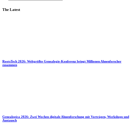
The Latest
RootsTech 2026: Weltgrößte Genealogie-Konferenz bringt Millionen Ahnenforscher
zusammen
Genealogica 2026: Zwei Wochen digitale Ahnenforschung mit Vorträgen, Workshops und
Austausch