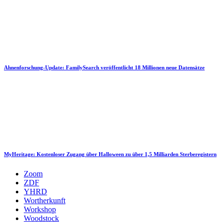
Ahnenforschung-Update: FamilySearch veröffentlicht 18 Millionen neue Datensätze
MyHeritage: Kostenloser Zugang über Halloween zu über 1,5 Milliarden Sterberegistern
Zoom
ZDF
YHRD
Wortherkunft
Workshop
Woodstock