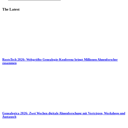
The Latest
RootsTech 2026: Weltgrößte Genealogie-Konferenz bringt Millionen Ahnenforscher
zusammen
Genealogica 2026: Zwei Wochen digitale Ahnenforschung mit Vorträgen, Workshops und
Austausch