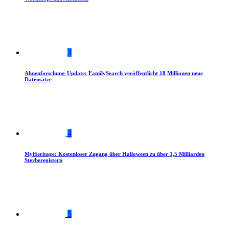
3
Ahnenforschung-Update: FamilySearch veröffentlicht 18 Millionen neue
Datensätze
4
MyHeritage: Kostenloser Zugang über Halloween zu über 1,5 Milliarden
Sterberegistern
5