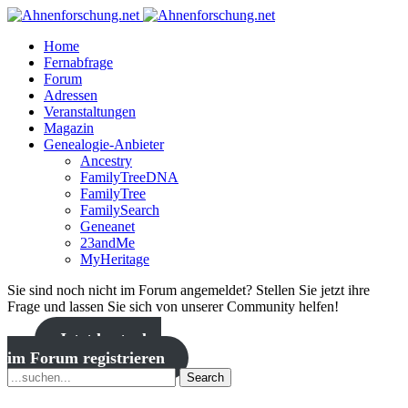
Home
Fernabfrage
Forum
Adressen
Veranstaltungen
Magazin
Genealogie-Anbieter
Ancestry
FamilyTreeDNA
FamilyTree
FamilySearch
Geneanet
23andMe
MyHeritage
Sie sind noch nicht im Forum angemeldet? Stellen Sie jetzt ihre
Frage und lassen Sie sich von unserer Community helfen!
Jetzt kostenlos
im Forum registrieren
Search