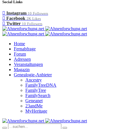
Social Links
Instagram
10
Followers
Facebook
2K
Likes
Twitter
10
Followers
Home
Fernabfrage
Forum
Adressen
Veranstaltungen
Magazin
Genealogie-Anbieter
Ancestry
FamilyTreeDNA
FamilyTree
FamilySearch
Geneanet
23andMe
MyHeritage