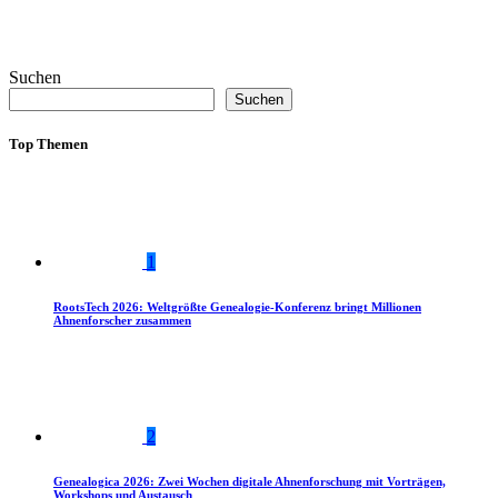
Suchen
Suchen
Top Themen
1
RootsTech 2026: Weltgrößte Genealogie-Konferenz bringt Millionen
Ahnenforscher zusammen
2
Genealogica 2026: Zwei Wochen digitale Ahnenforschung mit Vorträgen,
Workshops und Austausch