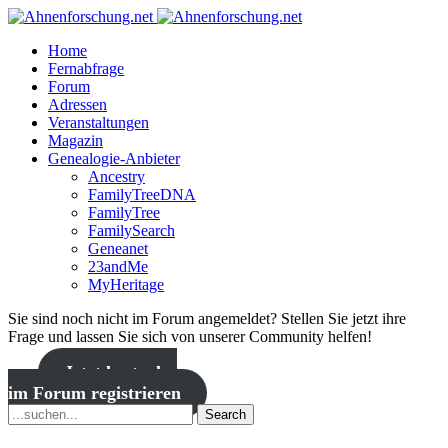
Home
Fernabfrage
Forum
Adressen
Veranstaltungen
Magazin
Genealogie-Anbieter
Ancestry
FamilyTreeDNA
FamilyTree
FamilySearch
Geneanet
23andMe
MyHeritage
Sie sind noch nicht im Forum angemeldet? Stellen Sie jetzt ihre
Frage und lassen Sie sich von unserer Community helfen!
Jetzt kostenlos
im Forum registrieren
Search