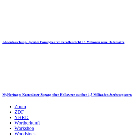
Ahnenforschung-Update: FamilySearch veröffentlicht 18 Millionen neue Datensätze
MyHeritage: Kostenloser Zugang über Halloween zu über 1,5 Milliarden Sterberegistern
Zoom
ZDF
YHRD
Wortherkunft
Workshop
Woodstock