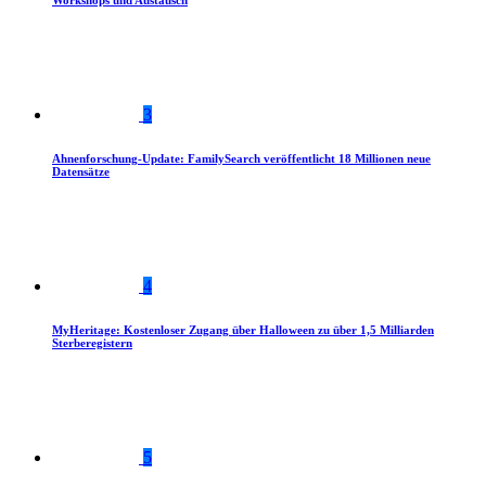
Workshops und Austausch
3
Ahnenforschung-Update: FamilySearch veröffentlicht 18 Millionen neue
Datensätze
4
MyHeritage: Kostenloser Zugang über Halloween zu über 1,5 Milliarden
Sterberegistern
5