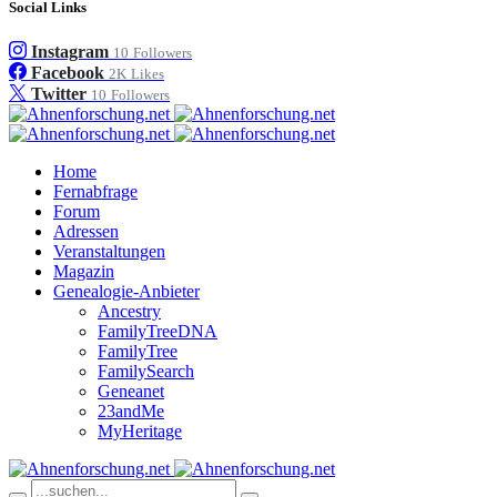
Social Links
Instagram
10
Followers
Facebook
2K
Likes
Twitter
10
Followers
Home
Fernabfrage
Forum
Adressen
Veranstaltungen
Magazin
Genealogie-Anbieter
Ancestry
FamilyTreeDNA
FamilyTree
FamilySearch
Geneanet
23andMe
MyHeritage