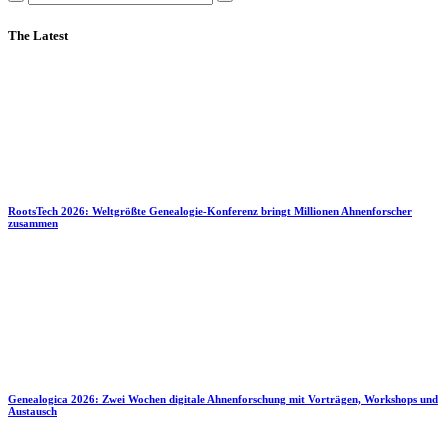
The Latest
RootsTech 2026: Weltgrößte Genealogie-Konferenz bringt Millionen Ahnenforscher
zusammen
Genealogica 2026: Zwei Wochen digitale Ahnenforschung mit Vorträgen, Workshops und
Austausch