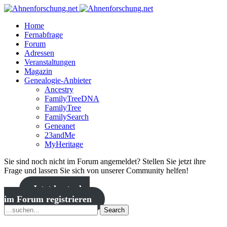
Home
Fernabfrage
Forum
Adressen
Veranstaltungen
Magazin
Genealogie-Anbieter
Ancestry
FamilyTreeDNA
FamilyTree
FamilySearch
Geneanet
23andMe
MyHeritage
Sie sind noch nicht im Forum angemeldet? Stellen Sie jetzt ihre
Frage und lassen Sie sich von unserer Community helfen!
Jetzt kostenlos
im Forum registrieren
Search