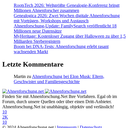
RootsTech 2026: Weltgrößte Genealogie-Konferenz bringt
Millionen Ahnenforscher zusammen
Genealogica 2026: Zwei Wochen digitale Ahnenforschung
mit Vorträgen, Workshops und Austausch
Ahnenforschung-Update: FamilySearch veröffentlicht 18
Millionen neue Datensätze
MyHeritage: Kostenloser Zugang über Halloween zu über 1,5
Milliarden Sterberegistern
Boom bei DNA-Tests: Ahnenforschung erlebt rasant
wachsenden Markt
Letzte Kommentare
Martin
zu
Ahnenforschung bei Elon Musk: Eltern,
Geschwister und Familiengeschichte
Finden Sie mit Ahnenforschung.Net Ihre Vorfahren. Egal ob im
Forum, durch unsere Quellen oder über einen Dritt-Anbieter.
Ahnenforschung.Net ist unabhängig, objektiv und verlässlich!
10
2K
10
© 2024 Ahnenforschung.net |
Impressum
|
Datenschutz