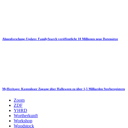
Ahnenforschung-Update: FamilySearch veröffentlicht 18 Millionen neue Datensätze
MyHeritage: Kostenloser Zugang über Halloween zu über 1,5 Milliarden Sterberegistern
Zoom
ZDF
YHRD
Wortherkunft
Workshop
Woodstock