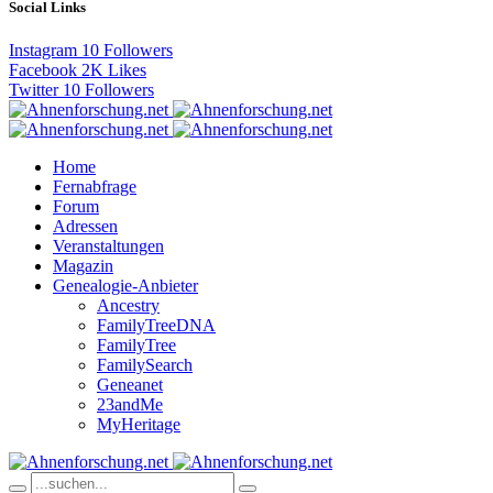
Social Links
Instagram
10
Followers
Facebook
2K
Likes
Twitter
10
Followers
Home
Fernabfrage
Forum
Adressen
Veranstaltungen
Magazin
Genealogie-Anbieter
Ancestry
FamilyTreeDNA
FamilyTree
FamilySearch
Geneanet
23andMe
MyHeritage