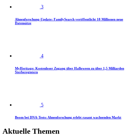
3
Ahnenforschung-Update: FamilySearch veröffentlicht 18 Millionen neue
Datensätze
4
MyHeritage: Kostenloser Zugang über Halloween zu über 1,5 Milliarden
Sterberegistern
5
Boom bei DNA-Tests: Ahnenforschung erlebt rasant wachsenden Markt
Aktuelle Themen