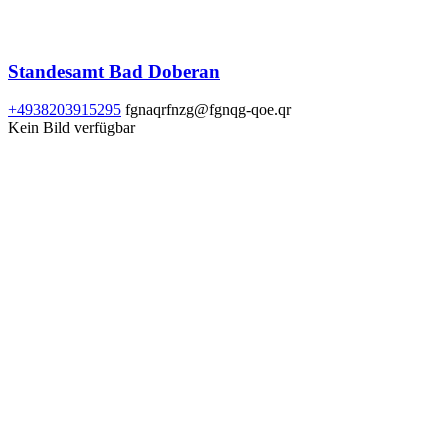
Standesamt Bad Doberan
+4938203915295
fgnaqrfnzg@fgnqg-qoe.qr
Kein Bild verfügbar