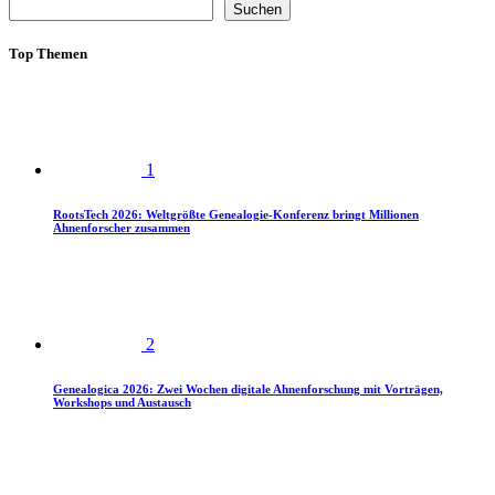
Suchen
Top Themen
1
RootsTech 2026: Weltgrößte Genealogie-Konferenz bringt Millionen
Ahnenforscher zusammen
2
Genealogica 2026: Zwei Wochen digitale Ahnenforschung mit Vorträgen,
Workshops und Austausch