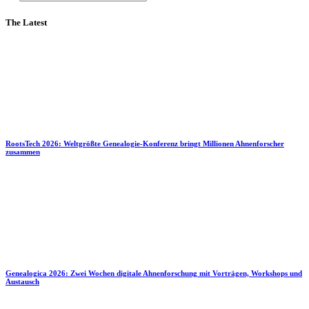
The Latest
RootsTech 2026: Weltgrößte Genealogie-Konferenz bringt Millionen Ahnenforscher
zusammen
Genealogica 2026: Zwei Wochen digitale Ahnenforschung mit Vorträgen, Workshops und
Austausch