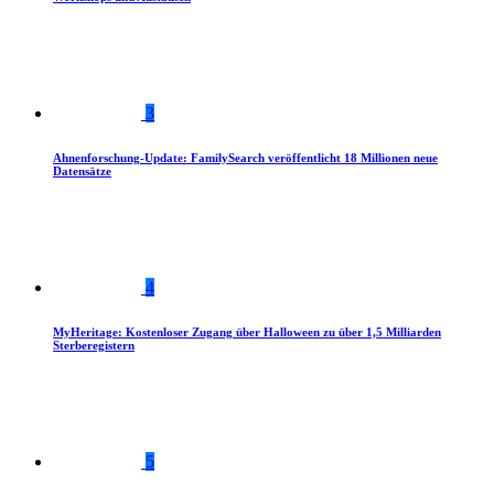
3
Ahnenforschung-Update: FamilySearch veröffentlicht 18 Millionen neue
Datensätze
4
MyHeritage: Kostenloser Zugang über Halloween zu über 1,5 Milliarden
Sterberegistern
5