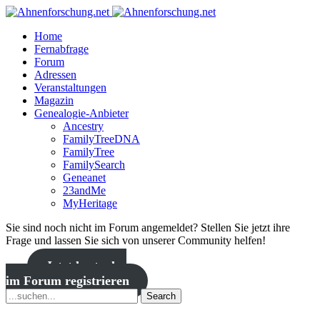
Home
Fernabfrage
Forum
Adressen
Veranstaltungen
Magazin
Genealogie-Anbieter
Ancestry
FamilyTreeDNA
FamilyTree
FamilySearch
Geneanet
23andMe
MyHeritage
Sie sind noch nicht im Forum angemeldet? Stellen Sie jetzt ihre
Frage und lassen Sie sich von unserer Community helfen!
Jetzt kostenlos
im Forum registrieren
Search