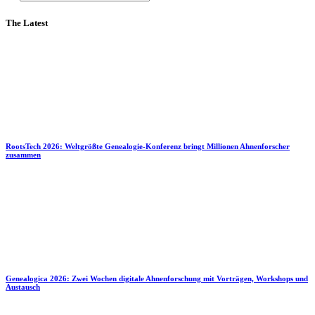
The Latest
RootsTech 2026: Weltgrößte Genealogie-Konferenz bringt Millionen Ahnenforscher
zusammen
Genealogica 2026: Zwei Wochen digitale Ahnenforschung mit Vorträgen, Workshops und
Austausch