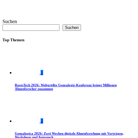
Suchen
Suchen
Top Themen
1
RootsTech 2026: Weltgrößte Genealogie-Konferenz bringt Millionen
Ahnenforscher zusammen
2
Genealogica 2026: Zwei Wochen digitale Ahnenforschung mit Vorträgen,
Workshops und Austausch