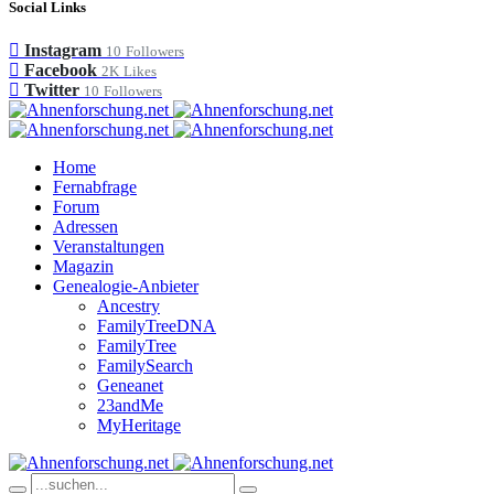
Social Links
Instagram
10
Followers
Facebook
2K
Likes
Twitter
10
Followers
Home
Fernabfrage
Forum
Adressen
Veranstaltungen
Magazin
Genealogie-Anbieter
Ancestry
FamilyTreeDNA
FamilyTree
FamilySearch
Geneanet
23andMe
MyHeritage