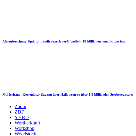
Ahnenforschung-Update: FamilySearch veröffentlicht 18 Millionen neue Datensätze
MyHeritage: Kostenloser Zugang über Halloween zu über 1,5 Milliarden Sterberegistern
Zoom
ZDF
YHRD
Wortherkunft
Workshop
Woodstock