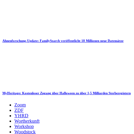
Ahnenforschung-Update: FamilySearch veröffentlicht 18 Millionen neue Datensätze
MyHeritage: Kostenloser Zugang über Halloween zu über 1,5 Milliarden Sterberegistern
Zoom
ZDF
YHRD
Wortherkunft
Workshop
Woodstock