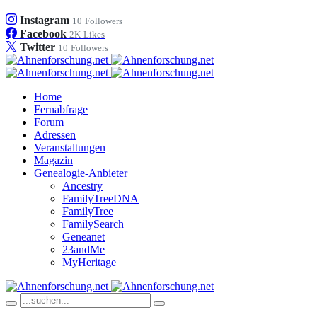
Instagram
10
Followers
Facebook
2K
Likes
Twitter
10
Followers
Home
Fernabfrage
Forum
Adressen
Veranstaltungen
Magazin
Genealogie-Anbieter
Ancestry
FamilyTreeDNA
FamilyTree
FamilySearch
Geneanet
23andMe
MyHeritage