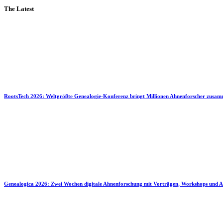
The Latest
RootsTech 2026: Weltgrößte Genealogie-Konferenz bringt Millionen Ahnenforscher zusa
Genealogica 2026: Zwei Wochen digitale Ahnenforschung mit Vorträgen, Workshops und A