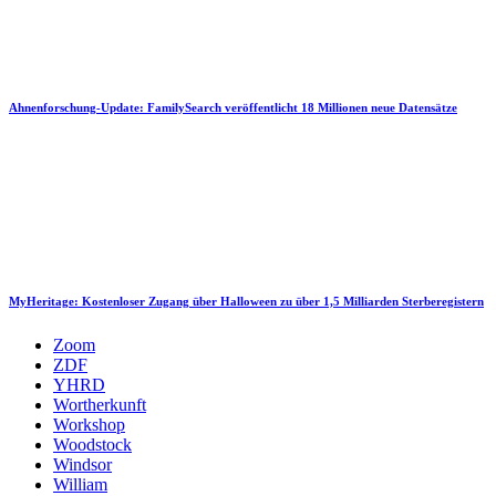
Ahnenforschung-Update: FamilySearch veröffentlicht 18 Millionen neue Datensätze
MyHeritage: Kostenloser Zugang über Halloween zu über 1,5 Milliarden Sterberegistern
Zoom
ZDF
YHRD
Wortherkunft
Workshop
Woodstock
Windsor
William