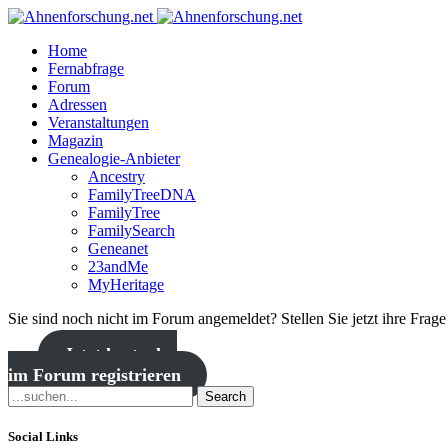
Home
Fernabfrage
Forum
Adressen
Veranstaltungen
Magazin
Genealogie-Anbieter
Ancestry
FamilyTreeDNA
FamilyTree
FamilySearch
Geneanet
23andMe
MyHeritage
Sie sind noch nicht im Forum angemeldet? Stellen Sie jetzt ihre Frag
Jetzt kostenlos
im Forum registrieren
Search
Social Links