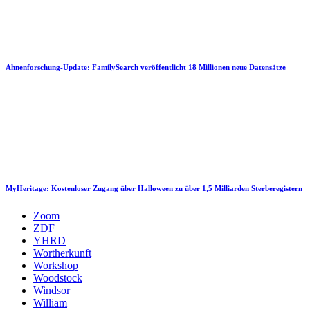
Ahnenforschung-Update: FamilySearch veröffentlicht 18 Millionen neue Datensätze
MyHeritage: Kostenloser Zugang über Halloween zu über 1,5 Milliarden Sterberegistern
Zoom
ZDF
YHRD
Wortherkunft
Workshop
Woodstock
Windsor
William