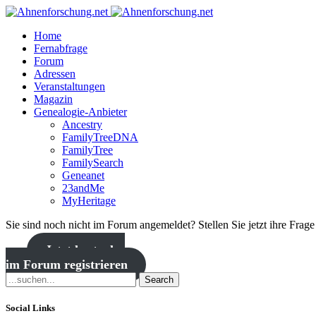
Home
Fernabfrage
Forum
Adressen
Veranstaltungen
Magazin
Genealogie-Anbieter
Ancestry
FamilyTreeDNA
FamilyTree
FamilySearch
Geneanet
23andMe
MyHeritage
Sie sind noch nicht im Forum angemeldet? Stellen Sie jetzt ihre Frag
Jetzt kostenlos
im Forum registrieren
Search
Social Links