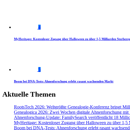
4
MyHeritage: Kostenloser Zugang über Halloween zu über 1,5 Milliarden Sterbereg
5
Boom bei DNA-Tests: Ahnenforschung erlebt rasant wachsenden Markt
Aktuelle Themen
RootsTech 2026: Weltgrößte Genealogie-Konferenz bringt Mi
Genealogica 2026: Zwei Wochen digitale Ahnenforschung mit
Ahnenforschung-Update: FamilySearch veröffentlicht 18 Milli
MyHeritage: Kostenloser Zugang über Halloween zu über 1,5 Mi
Boom bei DNA-Tests: Ahnenforschung erlebt rasant wachsend