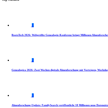
1
RootsTech 2026: Weltgrößte Genealogie-Konferenz bringt Millionen Ahnenforsch
2
Genealogica 2026: Zwei Wochen digitale Ahnenforschung mit Vorträgen, Worksho
3
Ahnenforschung-Update: FamilySearch veröffentlicht 18 Millionen neue Datensätz