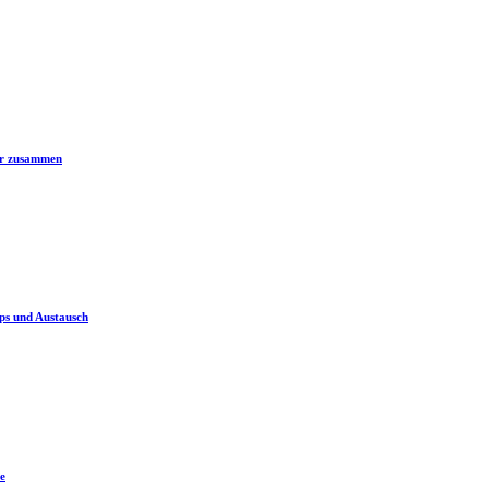
er zusammen
ps und Austausch
e