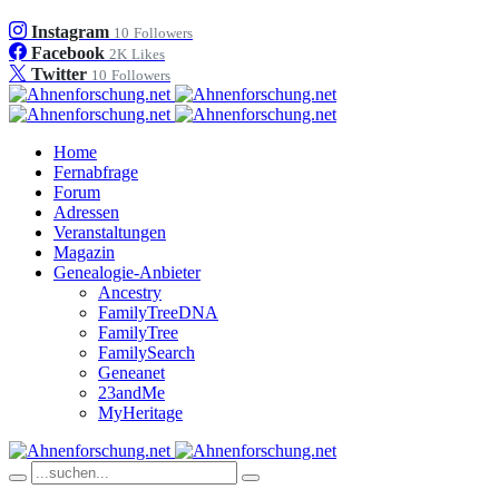
Instagram
10
Followers
Facebook
2K
Likes
Twitter
10
Followers
Home
Fernabfrage
Forum
Adressen
Veranstaltungen
Magazin
Genealogie-Anbieter
Ancestry
FamilyTreeDNA
FamilyTree
FamilySearch
Geneanet
23andMe
MyHeritage