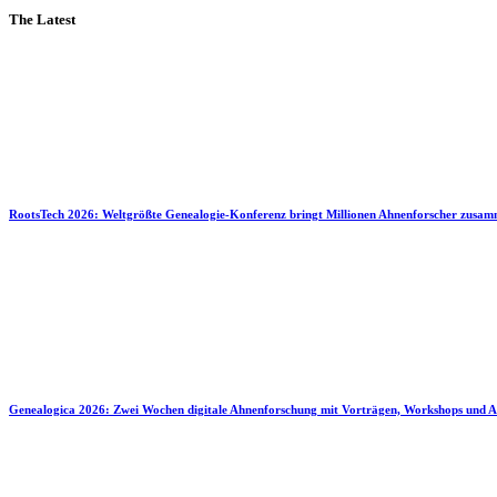
The Latest
RootsTech 2026: Weltgrößte Genealogie-Konferenz bringt Millionen Ahnenforscher zusa
Genealogica 2026: Zwei Wochen digitale Ahnenforschung mit Vorträgen, Workshops und A