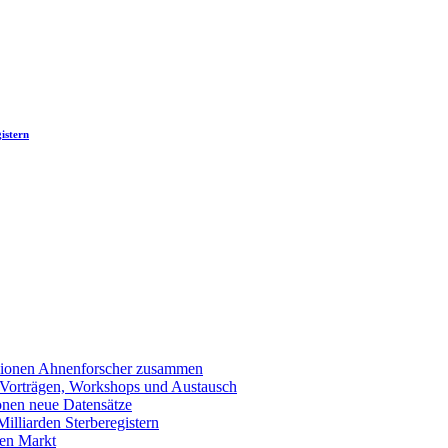
istern
llionen Ahnenforscher zusammen
 Vorträgen, Workshops und Austausch
onen neue Datensätze
lliarden Sterberegistern
en Markt