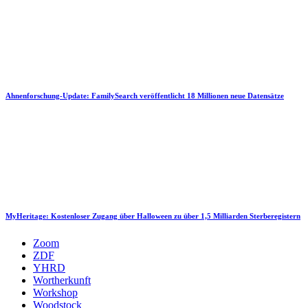
Ahnenforschung-Update: FamilySearch veröffentlicht 18 Millionen neue Datensätze
MyHeritage: Kostenloser Zugang über Halloween zu über 1,5 Milliarden Sterberegistern
Zoom
ZDF
YHRD
Wortherkunft
Workshop
Woodstock