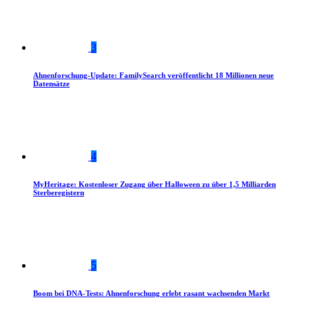
3
Ahnenforschung-Update: FamilySearch veröffentlicht 18 Millionen neue
Datensätze
4
MyHeritage: Kostenloser Zugang über Halloween zu über 1,5 Milliarden
Sterberegistern
5
Boom bei DNA-Tests: Ahnenforschung erlebt rasant wachsenden Markt