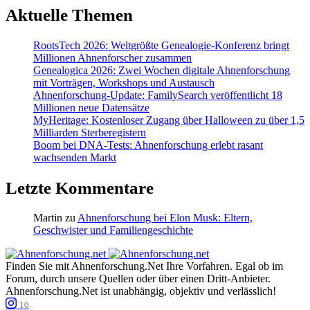
Aktuelle Themen
RootsTech 2026: Weltgrößte Genealogie-Konferenz bringt
Millionen Ahnenforscher zusammen
Genealogica 2026: Zwei Wochen digitale Ahnenforschung
mit Vorträgen, Workshops und Austausch
Ahnenforschung-Update: FamilySearch veröffentlicht 18
Millionen neue Datensätze
MyHeritage: Kostenloser Zugang über Halloween zu über 1,5
Milliarden Sterberegistern
Boom bei DNA-Tests: Ahnenforschung erlebt rasant
wachsenden Markt
Letzte Kommentare
Martin
zu
Ahnenforschung bei Elon Musk: Eltern,
Geschwister und Familiengeschichte
Finden Sie mit Ahnenforschung.Net Ihre Vorfahren. Egal ob im
Forum, durch unsere Quellen oder über einen Dritt-Anbieter.
Ahnenforschung.Net ist unabhängig, objektiv und verlässlich!
10