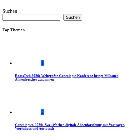
Suchen
Suchen
Top Themen
1
RootsTech 2026: Weltgrößte Genealogie-Konferenz bringt Millionen
Ahnenforscher zusammen
2
Genealogica 2026: Zwei Wochen digitale Ahnenforschung mit Vorträgen,
Workshops und Austausch