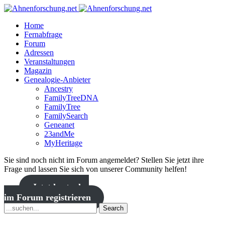
Home
Fernabfrage
Forum
Adressen
Veranstaltungen
Magazin
Genealogie-Anbieter
Ancestry
FamilyTreeDNA
FamilyTree
FamilySearch
Geneanet
23andMe
MyHeritage
Sie sind noch nicht im Forum angemeldet? Stellen Sie jetzt ihre
Frage und lassen Sie sich von unserer Community helfen!
Jetzt kostenlos
im Forum registrieren
Search