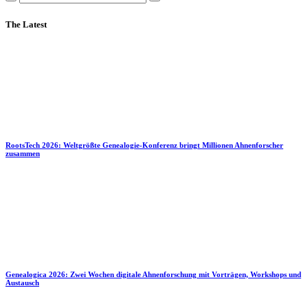
The Latest
RootsTech 2026: Weltgrößte Genealogie-Konferenz bringt Millionen Ahnenforscher
zusammen
Genealogica 2026: Zwei Wochen digitale Ahnenforschung mit Vorträgen, Workshops und
Austausch