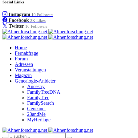
Social Links
Instagram
10
Followers
Facebook
2K
Likes
Twitter
10
Followers
Home
Fernabfrage
Forum
Adressen
Veranstaltungen
Magazin
Genealogie-Anbieter
Ancestry
FamilyTreeDNA
FamilyTree
FamilySearch
Geneanet
23andMe
MyHeritage