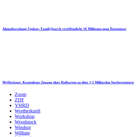
Ahnenforschung-Update: FamilySearch veröffentlicht 18 Millionen neue Datensätze
MyHeritage: Kostenloser Zugang über Halloween zu über 1,5 Milliarden Sterberegistern
Zoom
ZDF
YHRD
Wortherkunft
Workshop
Woodstock
Windsor
William