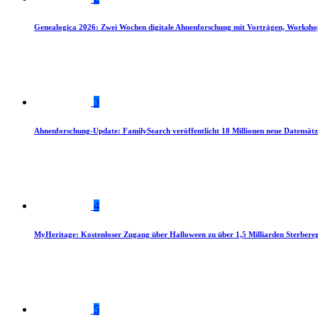
Genealogica 2026: Zwei Wochen digitale Ahnenforschung mit Vorträgen, Worksho
3
Ahnenforschung-Update: FamilySearch veröffentlicht 18 Millionen neue Datensätz
4
MyHeritage: Kostenloser Zugang über Halloween zu über 1,5 Milliarden Sterbereg
5