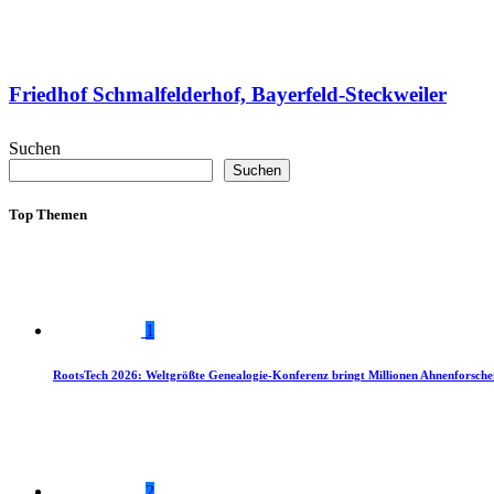
Friedhof Schmalfelderhof, Bayerfeld-Steckweiler
Suchen
Suchen
Top Themen
1
RootsTech 2026: Weltgrößte Genealogie-Konferenz bringt Millionen Ahnenforsch
2