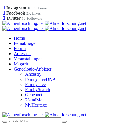
Instagram
10
Followers
Facebook
2K
Likes
Twitter
10
Followers
Home
Fernabfrage
Forum
Adressen
Veranstaltungen
Magazin
Genealogie-Anbieter
Ancestry
FamilyTreeDNA
FamilyTree
FamilySearch
Geneanet
23andMe
MyHeritage