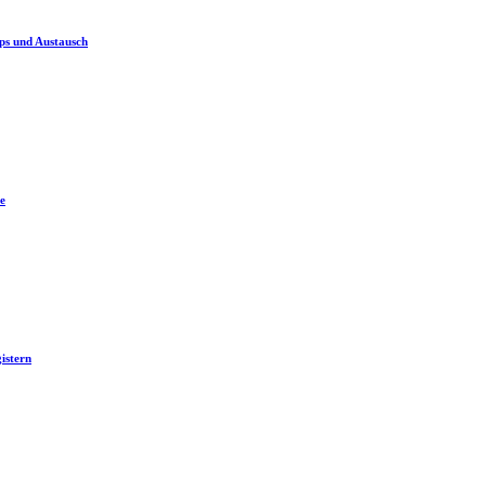
ps und Austausch
e
istern