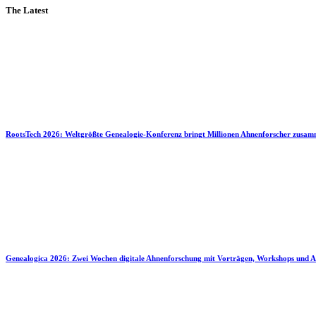
The Latest
RootsTech 2026: Weltgrößte Genealogie-Konferenz bringt Millionen Ahnenforscher zusa
Genealogica 2026: Zwei Wochen digitale Ahnenforschung mit Vorträgen, Workshops und A