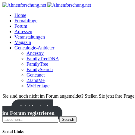
Home
Fernabfrage
Forum
Adressen
Veranstaltungen
Magazin
Genealogie-Anbieter
Ancestry
FamilyTreeDNA
FamilyTree
FamilySearch
Geneanet
23andMe
MyHeritage
Sie sind noch nicht im Forum angemeldet? Stellen Sie jetzt ihre Frag
Jetzt kostenlos
im Forum registrieren
Search
Social Links