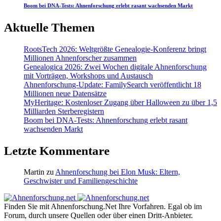
Boom bei DNA-Tests: Ahnenforschung erlebt rasant wachsenden Markt
Aktuelle Themen
RootsTech 2026: Weltgrößte Genealogie-Konferenz bringt
Millionen Ahnenforscher zusammen
Genealogica 2026: Zwei Wochen digitale Ahnenforschung
mit Vorträgen, Workshops und Austausch
Ahnenforschung-Update: FamilySearch veröffentlicht 18
Millionen neue Datensätze
MyHeritage: Kostenloser Zugang über Halloween zu über 1,5
Milliarden Sterberegistern
Boom bei DNA-Tests: Ahnenforschung erlebt rasant
wachsenden Markt
Letzte Kommentare
Martin
zu
Ahnenforschung bei Elon Musk: Eltern,
Geschwister und Familiengeschichte
Finden Sie mit Ahnenforschung.Net Ihre Vorfahren. Egal ob im
Forum, durch unsere Quellen oder über einen Dritt-Anbieter.