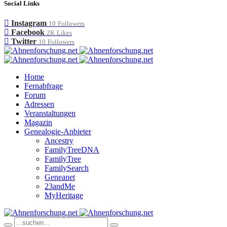
Social Links
Instagram
10
Followers
Facebook
2K
Likes
Twitter
10
Followers
Home
Fernabfrage
Forum
Adressen
Veranstaltungen
Magazin
Genealogie-Anbieter
Ancestry
FamilyTreeDNA
FamilyTree
FamilySearch
Geneanet
23andMe
MyHeritage