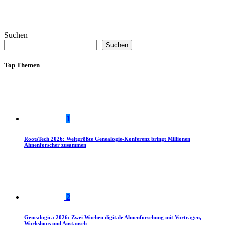
Suchen
Suchen
Top Themen
1
RootsTech 2026: Weltgrößte Genealogie-Konferenz bringt Millionen
Ahnenforscher zusammen
2
Genealogica 2026: Zwei Wochen digitale Ahnenforschung mit Vorträgen,
Workshops und Austausch