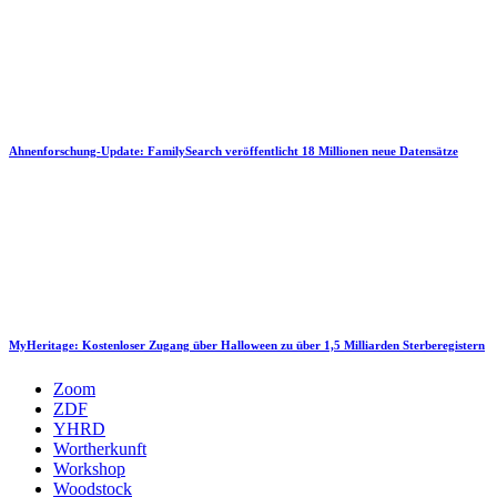
Ahnenforschung-Update: FamilySearch veröffentlicht 18 Millionen neue Datensätze
MyHeritage: Kostenloser Zugang über Halloween zu über 1,5 Milliarden Sterberegistern
Zoom
ZDF
YHRD
Wortherkunft
Workshop
Woodstock