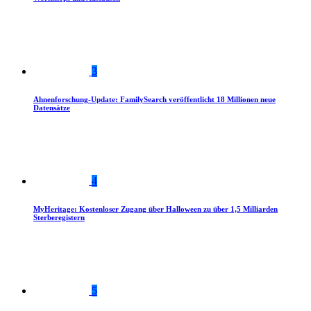
3
Ahnenforschung-Update: FamilySearch veröffentlicht 18 Millionen neue
Datensätze
4
MyHeritage: Kostenloser Zugang über Halloween zu über 1,5 Milliarden
Sterberegistern
5