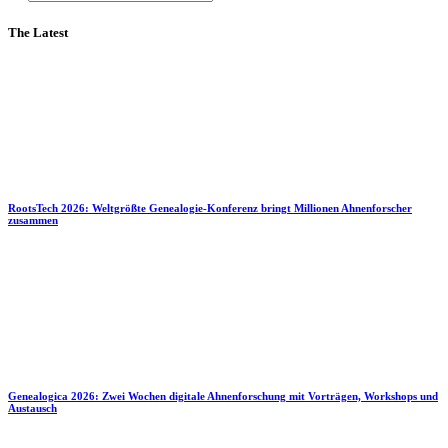
The Latest
RootsTech 2026: Weltgrößte Genealogie-Konferenz bringt Millionen Ahnenforscher
zusammen
Genealogica 2026: Zwei Wochen digitale Ahnenforschung mit Vorträgen, Workshops und
Austausch