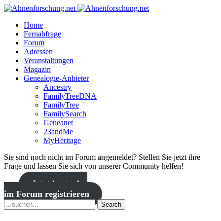
Home
Fernabfrage
Forum
Adressen
Veranstaltungen
Magazin
Genealogie-Anbieter
Ancestry
FamilyTreeDNA
FamilyTree
FamilySearch
Geneanet
23andMe
MyHeritage
Sie sind noch nicht im Forum angemeldet? Stellen Sie jetzt ihre
Frage und lassen Sie sich von unserer Community helfen!
Jetzt kostenlos
im Forum registrieren
Search