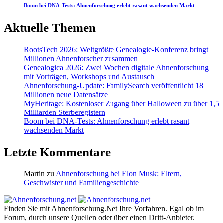
Boom bei DNA-Tests: Ahnenforschung erlebt rasant wachsenden Markt
Aktuelle Themen
RootsTech 2026: Weltgrößte Genealogie-Konferenz bringt
Millionen Ahnenforscher zusammen
Genealogica 2026: Zwei Wochen digitale Ahnenforschung
mit Vorträgen, Workshops und Austausch
Ahnenforschung-Update: FamilySearch veröffentlicht 18
Millionen neue Datensätze
MyHeritage: Kostenloser Zugang über Halloween zu über 1,5
Milliarden Sterberegistern
Boom bei DNA-Tests: Ahnenforschung erlebt rasant
wachsenden Markt
Letzte Kommentare
Martin
zu
Ahnenforschung bei Elon Musk: Eltern,
Geschwister und Familiengeschichte
Finden Sie mit Ahnenforschung.Net Ihre Vorfahren. Egal ob im
Forum, durch unsere Quellen oder über einen Dritt-Anbieter.