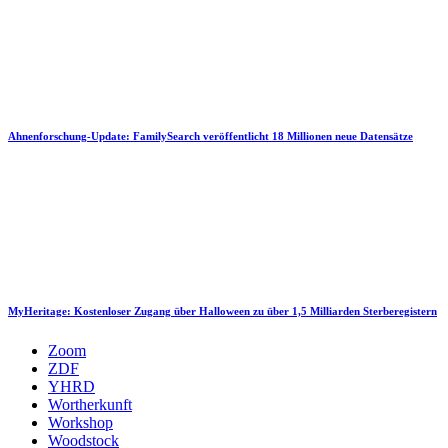
Ahnenforschung-Update: FamilySearch veröffentlicht 18 Millionen neue Datensätze
MyHeritage: Kostenloser Zugang über Halloween zu über 1,5 Milliarden Sterberegistern
Zoom
ZDF
YHRD
Wortherkunft
Workshop
Woodstock