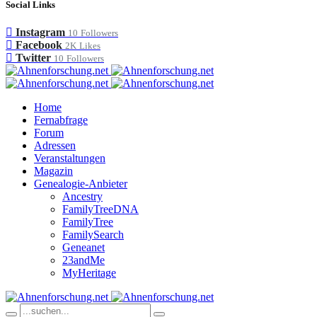
Social Links
Instagram
10
Followers
Facebook
2K
Likes
Twitter
10
Followers
Home
Fernabfrage
Forum
Adressen
Veranstaltungen
Magazin
Genealogie-Anbieter
Ancestry
FamilyTreeDNA
FamilyTree
FamilySearch
Geneanet
23andMe
MyHeritage