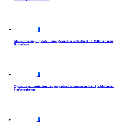
3
Ahnenforschung-Update: FamilySearch veröffentlicht 18 Millionen neue
Datensätze
4
MyHeritage: Kostenloser Zugang über Halloween zu über 1,5 Milliarden
Sterberegistern
5