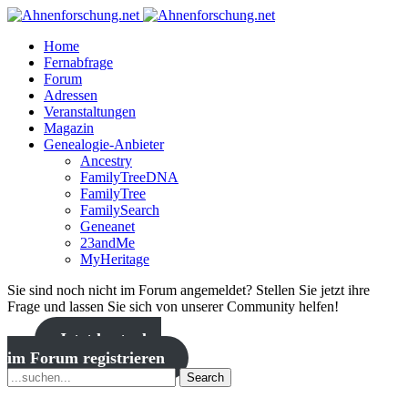
Home
Fernabfrage
Forum
Adressen
Veranstaltungen
Magazin
Genealogie-Anbieter
Ancestry
FamilyTreeDNA
FamilyTree
FamilySearch
Geneanet
23andMe
MyHeritage
Sie sind noch nicht im Forum angemeldet? Stellen Sie jetzt ihre
Frage und lassen Sie sich von unserer Community helfen!
Jetzt kostenlos
im Forum registrieren
Search