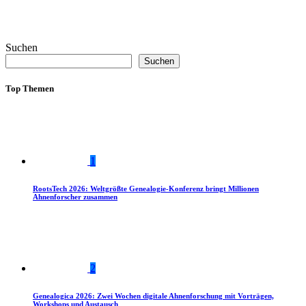
Suchen
Suchen
Top Themen
1
RootsTech 2026: Weltgrößte Genealogie-Konferenz bringt Millionen
Ahnenforscher zusammen
2
Genealogica 2026: Zwei Wochen digitale Ahnenforschung mit Vorträgen,
Workshops und Austausch