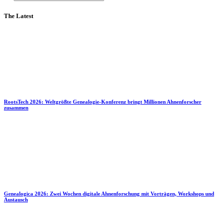
The Latest
RootsTech 2026: Weltgrößte Genealogie-Konferenz bringt Millionen Ahnenforscher
zusammen
Genealogica 2026: Zwei Wochen digitale Ahnenforschung mit Vorträgen, Workshops und
Austausch