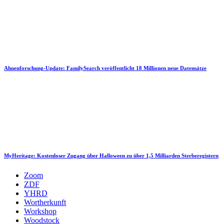
Ahnenforschung-Update: FamilySearch veröffentlicht 18 Millionen neue Datensätze
MyHeritage: Kostenloser Zugang über Halloween zu über 1,5 Milliarden Sterberegistern
Zoom
ZDF
YHRD
Wortherkunft
Workshop
Woodstock