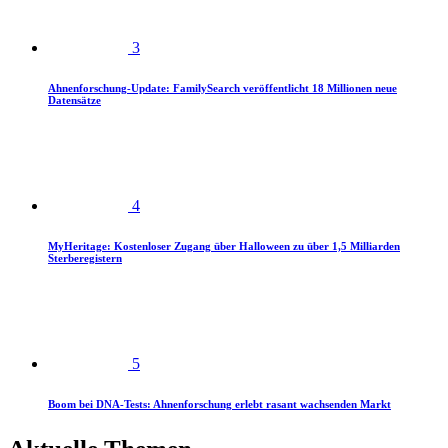
3
Ahnenforschung-Update: FamilySearch veröffentlicht 18 Millionen neue
Datensätze
4
MyHeritage: Kostenloser Zugang über Halloween zu über 1,5 Milliarden
Sterberegistern
5
Boom bei DNA-Tests: Ahnenforschung erlebt rasant wachsenden Markt