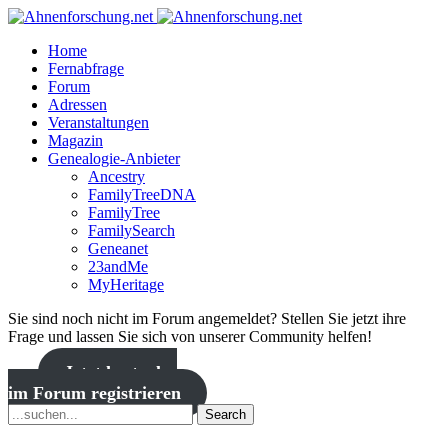
Home
Fernabfrage
Forum
Adressen
Veranstaltungen
Magazin
Genealogie-Anbieter
Ancestry
FamilyTreeDNA
FamilyTree
FamilySearch
Geneanet
23andMe
MyHeritage
Sie sind noch nicht im Forum angemeldet? Stellen Sie jetzt ihre
Frage und lassen Sie sich von unserer Community helfen!
Jetzt kostenlos
im Forum registrieren
Search