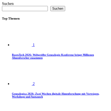
Suchen
Suchen
Top Themen
1
RootsTech 2026: Weltgrößte Genealogie-Konferenz bringt Millionen
Ahnenforscher zusammen
2
Genealogica 2026: Zwei Wochen digitale Ahnenforschung mit Vorträgen,
Workshops und Austausch