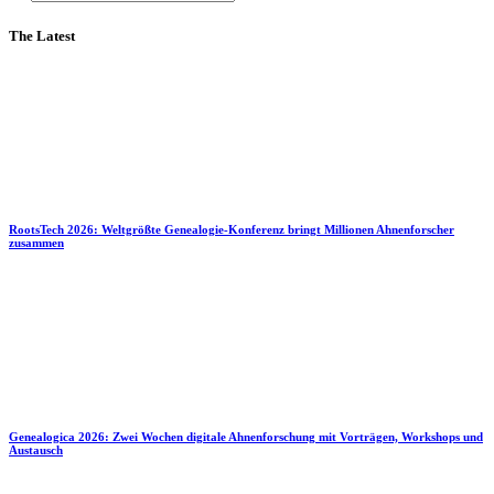
The Latest
RootsTech 2026: Weltgrößte Genealogie-Konferenz bringt Millionen Ahnenforscher
zusammen
Genealogica 2026: Zwei Wochen digitale Ahnenforschung mit Vorträgen, Workshops und
Austausch