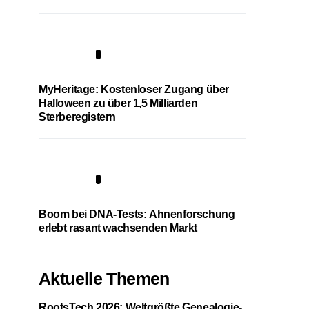
4
MyHeritage: Kostenloser Zugang über
Halloween zu über 1,5 Milliarden
Sterberegistern
5
Boom bei DNA-Tests: Ahnenforschung
erlebt rasant wachsenden Markt
Aktuelle Themen
RootsTech 2026: Weltgrößte Genealogie-