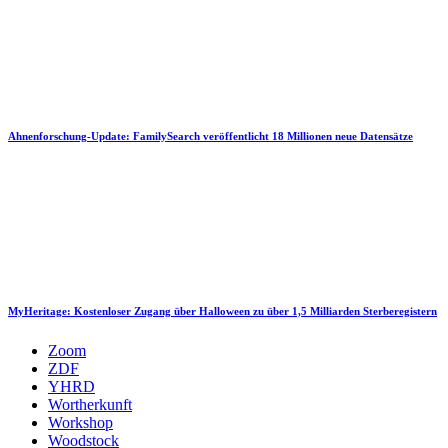
Ahnenforschung-Update: FamilySearch veröffentlicht 18 Millionen neue Datensätze
MyHeritage: Kostenloser Zugang über Halloween zu über 1,5 Milliarden Sterberegistern
Zoom
ZDF
YHRD
Wortherkunft
Workshop
Woodstock