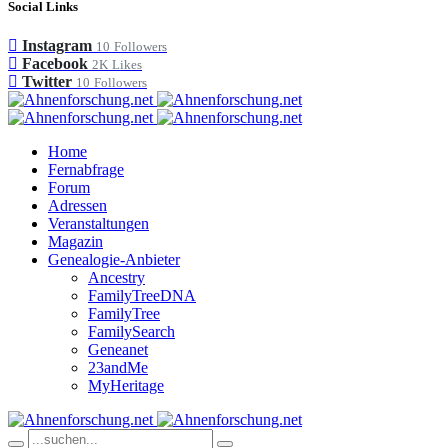
Social Links
Instagram
10
Followers
Facebook
2K
Likes
Twitter
10
Followers
Home
Fernabfrage
Forum
Adressen
Veranstaltungen
Magazin
Genealogie-Anbieter
Ancestry
FamilyTreeDNA
FamilyTree
FamilySearch
Geneanet
23andMe
MyHeritage