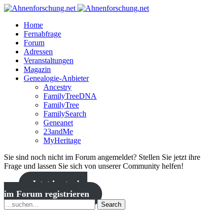
Home
Fernabfrage
Forum
Adressen
Veranstaltungen
Magazin
Genealogie-Anbieter
Ancestry
FamilyTreeDNA
FamilyTree
FamilySearch
Geneanet
23andMe
MyHeritage
Sie sind noch nicht im Forum angemeldet? Stellen Sie jetzt ihre
Frage und lassen Sie sich von unserer Community helfen!
Jetzt kostenlos
im Forum registrieren
Search