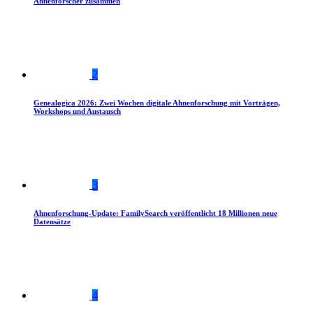
Ahnenforscher zusammen
2
Genealogica 2026: Zwei Wochen digitale Ahnenforschung mit Vorträgen,
Workshops und Austausch
3
Ahnenforschung-Update: FamilySearch veröffentlicht 18 Millionen neue
Datensätze
4