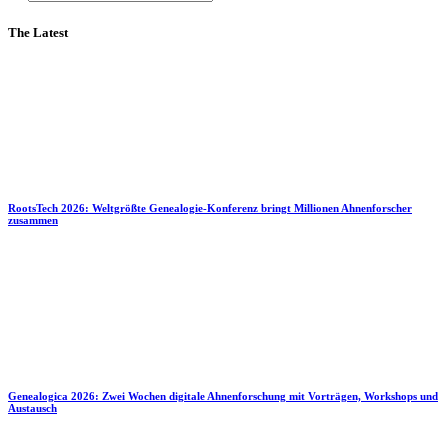
The Latest
RootsTech 2026: Weltgrößte Genealogie-Konferenz bringt Millionen Ahnenforscher
zusammen
Genealogica 2026: Zwei Wochen digitale Ahnenforschung mit Vorträgen, Workshops und
Austausch