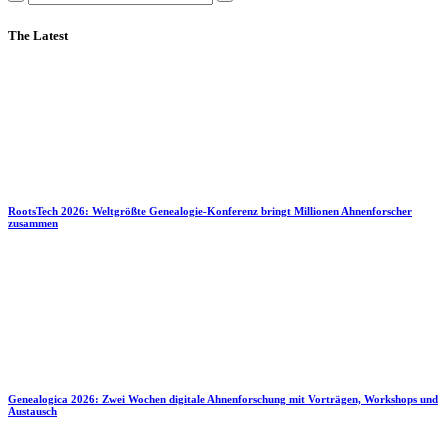
The Latest
RootsTech 2026: Weltgrößte Genealogie-Konferenz bringt Millionen Ahnenforscher
zusammen
Genealogica 2026: Zwei Wochen digitale Ahnenforschung mit Vorträgen, Workshops und
Austausch