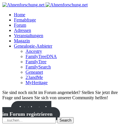
Home
Fernabfrage
Forum
Adressen
Veranstaltungen
Magazin
Genealogie-Anbieter
Ancestry
FamilyTreeDNA
FamilyTree
FamilySearch
Geneanet
23andMe
MyHeritage
Sie sind noch nicht im Forum angemeldet? Stellen Sie jetzt ihre
Frage und lassen Sie sich von unserer Community helfen!
Jetzt kostenlos
im Forum registrieren
Search