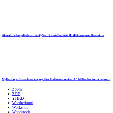
Ahnenforschung-Update: FamilySearch veröffentlicht 18 Millionen neue Datensätze
MyHeritage: Kostenloser Zugang über Halloween zu über 1,5 Milliarden Sterberegistern
Zoom
ZDF
YHRD
Wortherkunft
Workshop
Woodstock