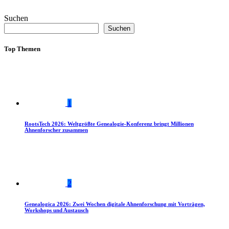
Suchen
Suchen
Top Themen
1
RootsTech 2026: Weltgrößte Genealogie-Konferenz bringt Millionen
Ahnenforscher zusammen
2
Genealogica 2026: Zwei Wochen digitale Ahnenforschung mit Vorträgen,
Workshops und Austausch