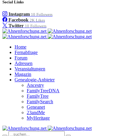
Social Links
Instagram
10
Followers
Facebook
2K
Likes
Twitter
10
Followers
Home
Fernabfrage
Forum
Adressen
Veranstaltungen
Magazin
Genealogie-Anbieter
Ancestry
FamilyTreeDNA
FamilyTree
FamilySearch
Geneanet
23andMe
MyHeritage