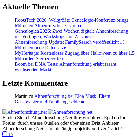
Aktuelle Themen
RootsTech 2026: Weltgrößte Genealogie-Konferenz bringt
Millionen Ahnenforscher zusammen
Genealogica 2026: Zwei Wochen digitale Ahnenforschung
mit Vorträgen, Workshops und Austausch
Ahnenforschung-Update: FamilySearch veröffentlicht 18
Millionen neue Datensätze
MyHeritage: Kostenloser Zugang über Halloween zu über 1,5
Milliarden Sterberegistern
Boom bei DNA-Tests: Ahnenforschung erlebt rasant
wachsenden Markt
Letzte Kommentare
Martin
zu
Ahnenforschung bei Elon Musk: Eltern,
Geschwister und Familiengeschichte
Finden Sie mit Ahnenforschung.Net Ihre Vorfahren. Egal ob im
Forum, durch unsere Quellen oder über einen Dritt-Anbieter.
Ahnenforschung.Net ist unabhängig, objektiv und verlässlich!
10