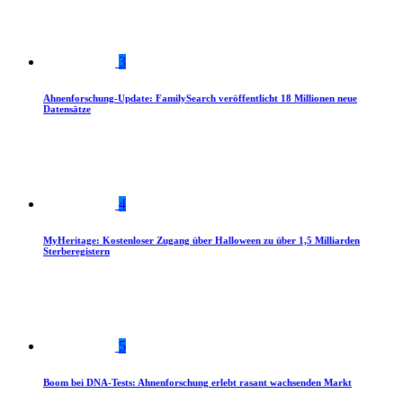
3
Ahnenforschung-Update: FamilySearch veröffentlicht 18 Millionen neue
Datensätze
4
MyHeritage: Kostenloser Zugang über Halloween zu über 1,5 Milliarden
Sterberegistern
5
Boom bei DNA-Tests: Ahnenforschung erlebt rasant wachsenden Markt