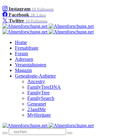
Instagram
10
Followers
Facebook
2K
Likes
Twitter
10
Followers
Home
Fernabfrage
Forum
Adressen
Veranstaltungen
Magazin
Genealogie-Anbieter
Ancestry
FamilyTreeDNA
FamilyTree
FamilySearch
Geneanet
23andMe
MyHeritage