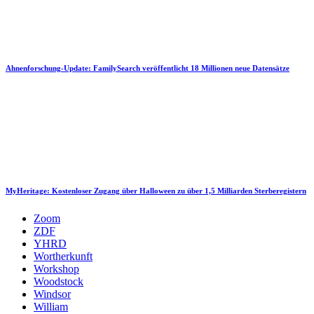
Ahnenforschung-Update: FamilySearch veröffentlicht 18 Millionen neue Datensätze
MyHeritage: Kostenloser Zugang über Halloween zu über 1,5 Milliarden Sterberegistern
Zoom
ZDF
YHRD
Wortherkunft
Workshop
Woodstock
Windsor
William