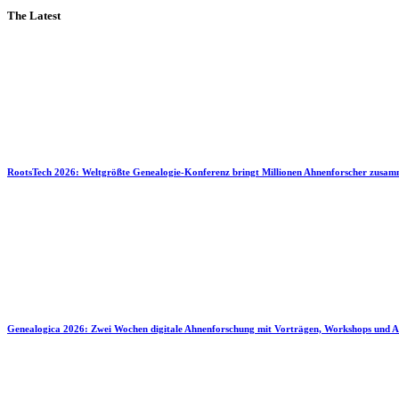
The Latest
RootsTech 2026: Weltgrößte Genealogie-Konferenz bringt Millionen Ahnenforscher zusa
Genealogica 2026: Zwei Wochen digitale Ahnenforschung mit Vorträgen, Workshops und A