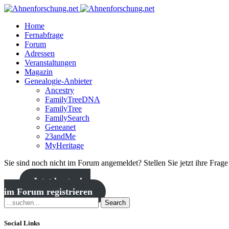
Home
Fernabfrage
Forum
Adressen
Veranstaltungen
Magazin
Genealogie-Anbieter
Ancestry
FamilyTreeDNA
FamilyTree
FamilySearch
Geneanet
23andMe
MyHeritage
Sie sind noch nicht im Forum angemeldet? Stellen Sie jetzt ihre Frag
Jetzt kostenlos
im Forum registrieren
Search
Social Links