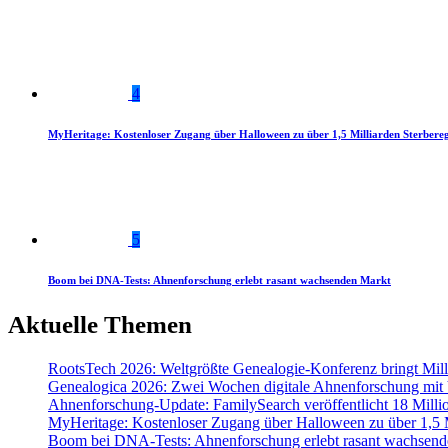
4
MyHeritage: Kostenloser Zugang über Halloween zu über 1,5 Milliarden Sterbereg
5
Boom bei DNA-Tests: Ahnenforschung erlebt rasant wachsenden Markt
Aktuelle Themen
RootsTech 2026: Weltgrößte Genealogie-Konferenz bringt Mi
Genealogica 2026: Zwei Wochen digitale Ahnenforschung mit
Ahnenforschung-Update: FamilySearch veröffentlicht 18 Milli
MyHeritage: Kostenloser Zugang über Halloween zu über 1,5 Mi
Boom bei DNA-Tests: Ahnenforschung erlebt rasant wachsend