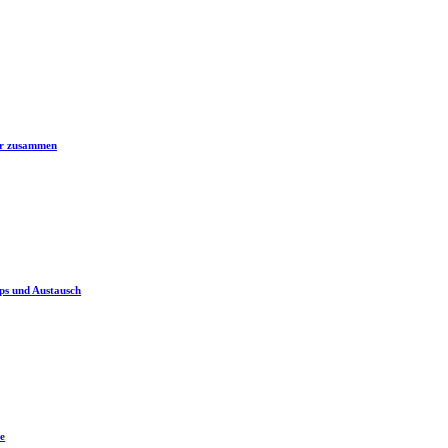
er zusammen
ps und Austausch
e