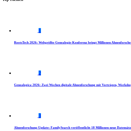
1
RootsTech 2026: Weltgrößte Genealogie-Konferenz bringt Millionen Ahnenforsch
2
Genealogica 2026: Zwei Wochen digitale Ahnenforschung mit Vorträgen, Worksho
3
Ahnenforschung-Update: FamilySearch veröffentlicht 18 Millionen neue Datensätz