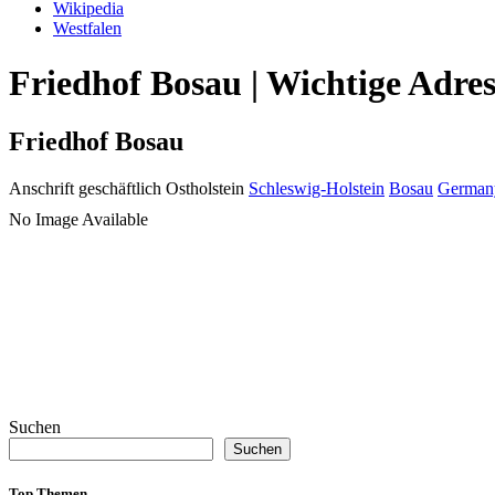
Wikipedia
Westfalen
Friedhof Bosau | Wichtige Adre
Friedhof Bosau
Anschrift geschäftlich
Ostholstein
Schleswig-Holstein
Bosau
German
No Image Available
Suchen
Suchen
Top Themen