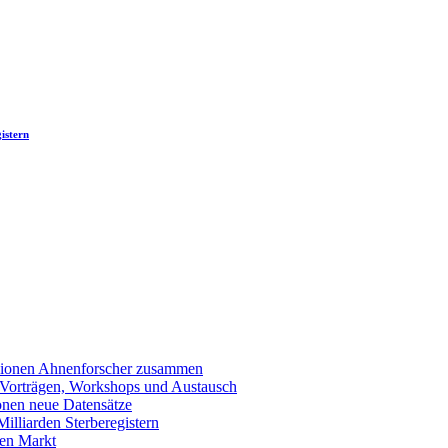
istern
llionen Ahnenforscher zusammen
 Vorträgen, Workshops und Austausch
onen neue Datensätze
lliarden Sterberegistern
en Markt