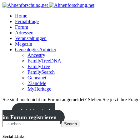
Home
Fernabfrage
Forum
Adressen
Veranstaltungen
Magazin
Genealogie-Anbieter
Ancestry
FamilyTreeDNA
FamilyTree
FamilySearch
Geneanet
23andMe
MyHeritage
Sie sind noch nicht im Forum angemeldet? Stellen Sie jetzt ihre Frag
Jetzt kostenlos
im Forum registrieren
Search
Social Links