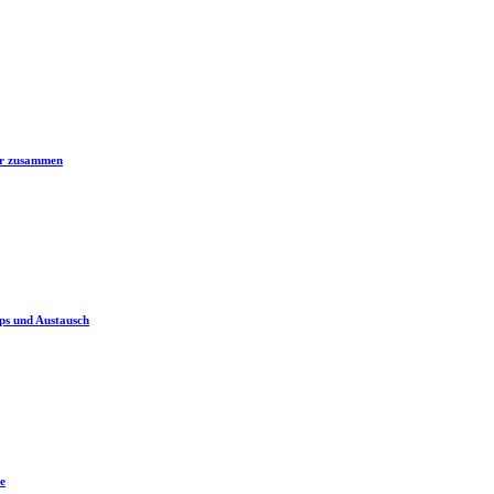
er zusammen
ps und Austausch
e