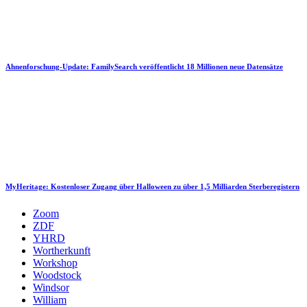
Ahnenforschung-Update: FamilySearch veröffentlicht 18 Millionen neue Datensätze
MyHeritage: Kostenloser Zugang über Halloween zu über 1,5 Milliarden Sterberegistern
Zoom
ZDF
YHRD
Wortherkunft
Workshop
Woodstock
Windsor
William