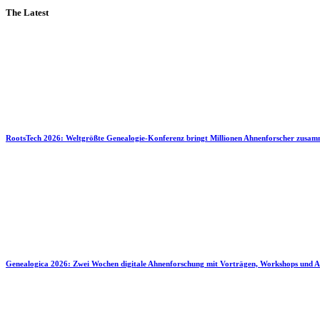
The Latest
RootsTech 2026: Weltgrößte Genealogie-Konferenz bringt Millionen Ahnenforscher zusa
Genealogica 2026: Zwei Wochen digitale Ahnenforschung mit Vorträgen, Workshops und A