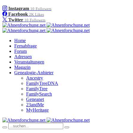
Instagram
10
Followers
Facebook
2K
Likes
Twitter
10
Followers
Home
Fernabfrage
Forum
Adressen
Veranstaltungen
Magazin
Genealogie-Anbieter
Ancestry
FamilyTreeDNA
FamilyTree
FamilySearch
Geneanet
23andMe
MyHeritage