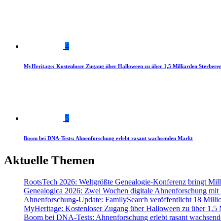
4
MyHeritage: Kostenloser Zugang über Halloween zu über 1,5 Milliarden Sterbereg
5
Boom bei DNA-Tests: Ahnenforschung erlebt rasant wachsenden Markt
Aktuelle Themen
RootsTech 2026: Weltgrößte Genealogie-Konferenz bringt Mi
Genealogica 2026: Zwei Wochen digitale Ahnenforschung mit
Ahnenforschung-Update: FamilySearch veröffentlicht 18 Milli
MyHeritage: Kostenloser Zugang über Halloween zu über 1,5 Mi
Boom bei DNA-Tests: Ahnenforschung erlebt rasant wachsend