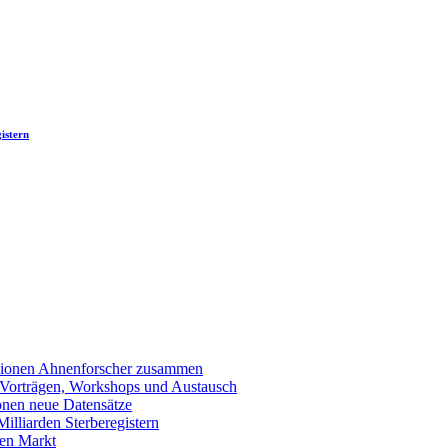
istern
llionen Ahnenforscher zusammen
 Vorträgen, Workshops und Austausch
onen neue Datensätze
lliarden Sterberegistern
en Markt