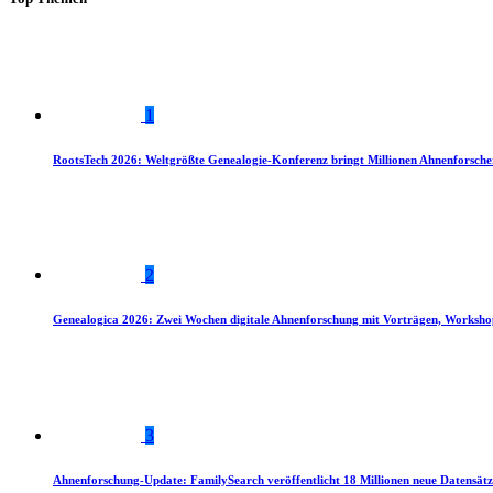
1
RootsTech 2026: Weltgrößte Genealogie-Konferenz bringt Millionen Ahnenforsch
2
Genealogica 2026: Zwei Wochen digitale Ahnenforschung mit Vorträgen, Worksho
3
Ahnenforschung-Update: FamilySearch veröffentlicht 18 Millionen neue Datensätz