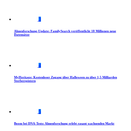
3
Ahnenforschung-Update: FamilySearch veröffentlicht 18 Millionen neue
Datensätze
4
MyHeritage: Kostenloser Zugang über Halloween zu über 1,5 Milliarden
Sterberegistern
5
Boom bei DNA-Tests: Ahnenforschung erlebt rasant wachsenden Markt