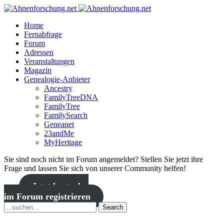
Home
Fernabfrage
Forum
Adressen
Veranstaltungen
Magazin
Genealogie-Anbieter
Ancestry
FamilyTreeDNA
FamilyTree
FamilySearch
Geneanet
23andMe
MyHeritage
Sie sind noch nicht im Forum angemeldet? Stellen Sie jetzt ihre
Frage und lassen Sie sich von unserer Community helfen!
Jetzt kostenlos
im Forum registrieren
Search