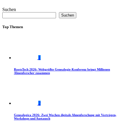
Suchen
Suchen
Top Themen
1
RootsTech 2026: Weltgrößte Genealogie-Konferenz bringt Millionen
Ahnenforscher zusammen
2
Genealogica 2026: Zwei Wochen digitale Ahnenforschung mit Vorträgen,
Workshops und Austausch