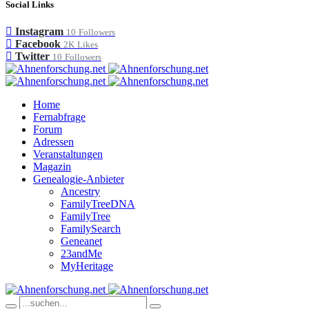
Social Links
Instagram
10
Followers
Facebook
2K
Likes
Twitter
10
Followers
Home
Fernabfrage
Forum
Adressen
Veranstaltungen
Magazin
Genealogie-Anbieter
Ancestry
FamilyTreeDNA
FamilyTree
FamilySearch
Geneanet
23andMe
MyHeritage