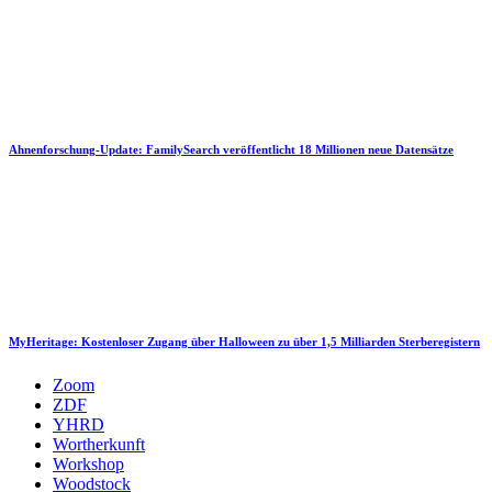
Ahnenforschung-Update: FamilySearch veröffentlicht 18 Millionen neue Datensätze
MyHeritage: Kostenloser Zugang über Halloween zu über 1,5 Milliarden Sterberegistern
Zoom
ZDF
YHRD
Wortherkunft
Workshop
Woodstock