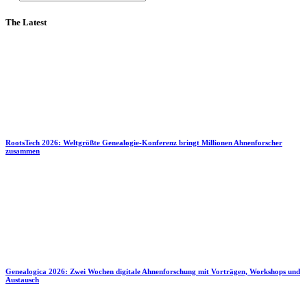
The Latest
RootsTech 2026: Weltgrößte Genealogie-Konferenz bringt Millionen Ahnenforscher
zusammen
Genealogica 2026: Zwei Wochen digitale Ahnenforschung mit Vorträgen, Workshops und
Austausch