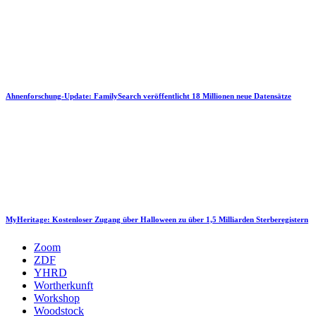
Ahnenforschung-Update: FamilySearch veröffentlicht 18 Millionen neue Datensätze
MyHeritage: Kostenloser Zugang über Halloween zu über 1,5 Milliarden Sterberegistern
Zoom
ZDF
YHRD
Wortherkunft
Workshop
Woodstock