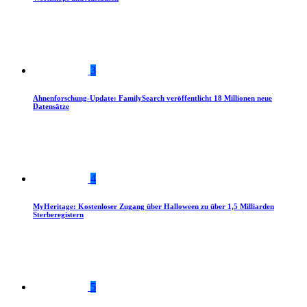
3
Ahnenforschung-Update: FamilySearch veröffentlicht 18 Millionen neue
Datensätze
4
MyHeritage: Kostenloser Zugang über Halloween zu über 1,5 Milliarden
Sterberegistern
5