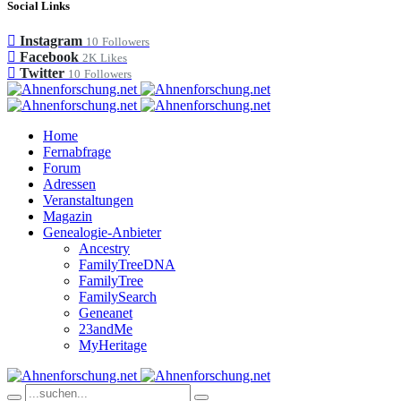
Social Links
Instagram
10
Followers
Facebook
2K
Likes
Twitter
10
Followers
Home
Fernabfrage
Forum
Adressen
Veranstaltungen
Magazin
Genealogie-Anbieter
Ancestry
FamilyTreeDNA
FamilyTree
FamilySearch
Geneanet
23andMe
MyHeritage