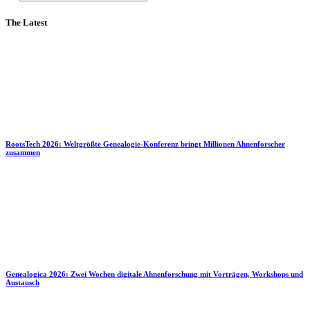
The Latest
RootsTech 2026: Weltgrößte Genealogie-Konferenz bringt Millionen Ahnenforscher
zusammen
Genealogica 2026: Zwei Wochen digitale Ahnenforschung mit Vorträgen, Workshops und
Austausch