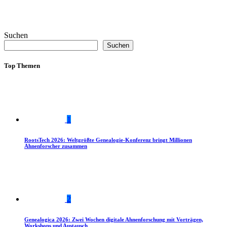
Suchen
Suchen
Top Themen
1
RootsTech 2026: Weltgrößte Genealogie-Konferenz bringt Millionen
Ahnenforscher zusammen
2
Genealogica 2026: Zwei Wochen digitale Ahnenforschung mit Vorträgen,
Workshops und Austausch