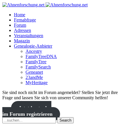
Home
Fernabfrage
Forum
Adressen
Veranstaltungen
Magazin
Genealogie-Anbieter
Ancestry
FamilyTreeDNA
FamilyTree
FamilySearch
Geneanet
23andMe
MyHeritage
Sie sind noch nicht im Forum angemeldet? Stellen Sie jetzt ihre
Frage und lassen Sie sich von unserer Community helfen!
Jetzt kostenlos
im Forum registrieren
Search