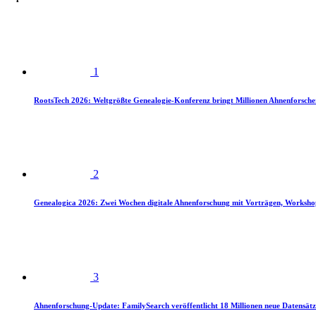
1
RootsTech 2026: Weltgrößte Genealogie-Konferenz bringt Millionen Ahnenforsch
2
Genealogica 2026: Zwei Wochen digitale Ahnenforschung mit Vorträgen, Worksho
3
Ahnenforschung-Update: FamilySearch veröffentlicht 18 Millionen neue Datensätz