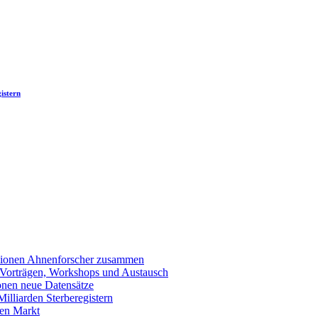
istern
llionen Ahnenforscher zusammen
 Vorträgen, Workshops und Austausch
onen neue Datensätze
lliarden Sterberegistern
en Markt