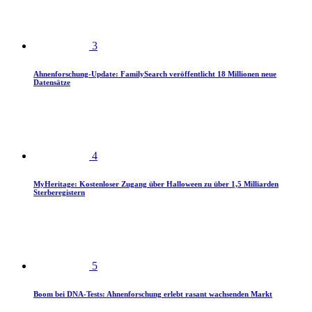
3
Ahnenforschung-Update: FamilySearch veröffentlicht 18 Millionen neue
Datensätze
4
MyHeritage: Kostenloser Zugang über Halloween zu über 1,5 Milliarden
Sterberegistern
5
Boom bei DNA-Tests: Ahnenforschung erlebt rasant wachsenden Markt