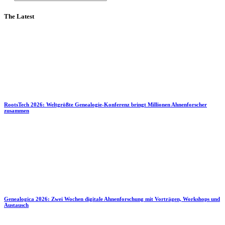
The Latest
RootsTech 2026: Weltgrößte Genealogie-Konferenz bringt Millionen Ahnenforscher
zusammen
Genealogica 2026: Zwei Wochen digitale Ahnenforschung mit Vorträgen, Workshops und
Austausch