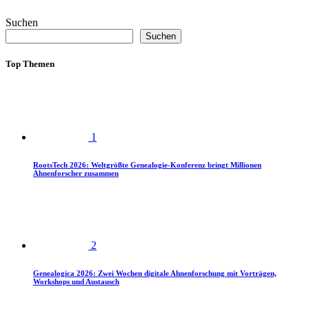
Suchen
Suchen
Top Themen
1
RootsTech 2026: Weltgrößte Genealogie-Konferenz bringt Millionen
Ahnenforscher zusammen
2
Genealogica 2026: Zwei Wochen digitale Ahnenforschung mit Vorträgen,
Workshops und Austausch