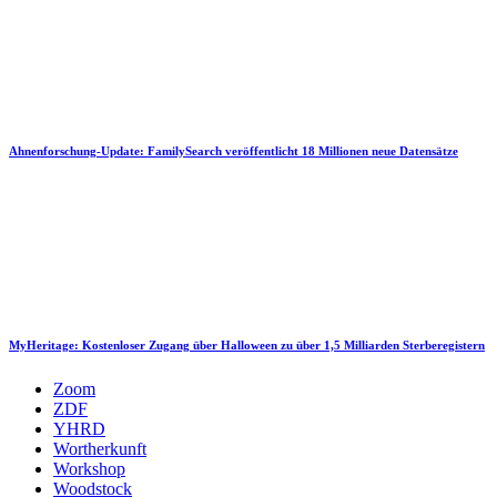
Ahnenforschung-Update: FamilySearch veröffentlicht 18 Millionen neue Datensätze
MyHeritage: Kostenloser Zugang über Halloween zu über 1,5 Milliarden Sterberegistern
Zoom
ZDF
YHRD
Wortherkunft
Workshop
Woodstock