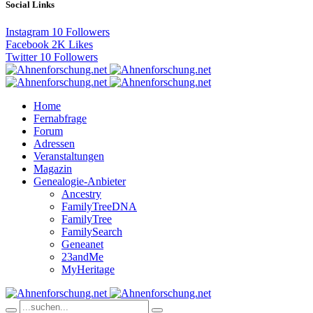
Social Links
Instagram
10
Followers
Facebook
2K
Likes
Twitter
10
Followers
Home
Fernabfrage
Forum
Adressen
Veranstaltungen
Magazin
Genealogie-Anbieter
Ancestry
FamilyTreeDNA
FamilyTree
FamilySearch
Geneanet
23andMe
MyHeritage