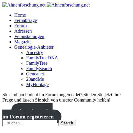
Home
Fernabfrage
Forum
Adressen
Veranstaltungen
Magazin
Genealogie-Anbieter
Ancestry
FamilyTreeDNA
FamilyTree
FamilySearch
Geneanet
23andMe
MyHeritage
Sie sind noch nicht im Forum angemeldet? Stellen Sie jetzt ihre
Frage und lassen Sie sich von unserer Community helfen!
Jetzt kostenlos
im Forum registrieren
Search