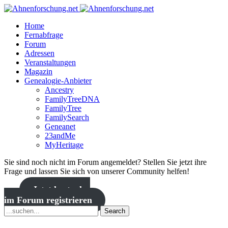
Home
Fernabfrage
Forum
Adressen
Veranstaltungen
Magazin
Genealogie-Anbieter
Ancestry
FamilyTreeDNA
FamilyTree
FamilySearch
Geneanet
23andMe
MyHeritage
Sie sind noch nicht im Forum angemeldet? Stellen Sie jetzt ihre
Frage und lassen Sie sich von unserer Community helfen!
Jetzt kostenlos
im Forum registrieren
Search