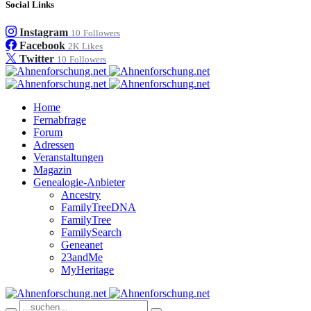
Social Links
Instagram
10
Followers
Facebook
2K
Likes
Twitter
10
Followers
Home
Fernabfrage
Forum
Adressen
Veranstaltungen
Magazin
Genealogie-Anbieter
Ancestry
FamilyTreeDNA
FamilyTree
FamilySearch
Geneanet
23andMe
MyHeritage