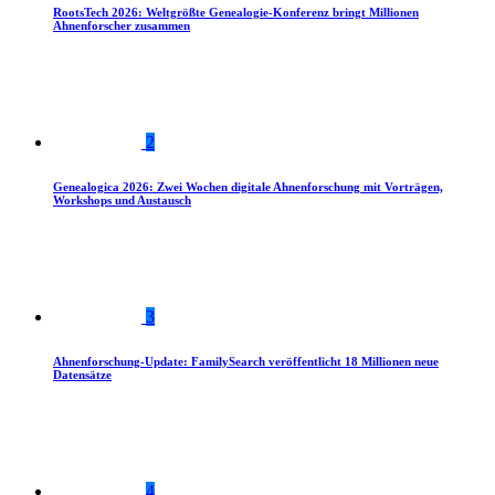
RootsTech 2026: Weltgrößte Genealogie-Konferenz bringt Millionen
Ahnenforscher zusammen
2
Genealogica 2026: Zwei Wochen digitale Ahnenforschung mit Vorträgen,
Workshops und Austausch
3
Ahnenforschung-Update: FamilySearch veröffentlicht 18 Millionen neue
Datensätze
4