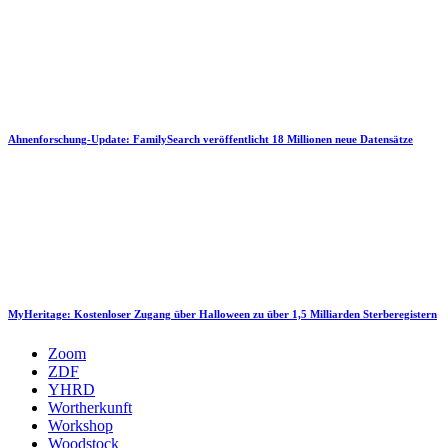
Ahnenforschung-Update: FamilySearch veröffentlicht 18 Millionen neue Datensätze
MyHeritage: Kostenloser Zugang über Halloween zu über 1,5 Milliarden Sterberegistern
Zoom
ZDF
YHRD
Wortherkunft
Workshop
Woodstock