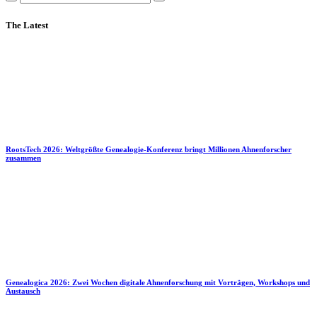
The Latest
RootsTech 2026: Weltgrößte Genealogie-Konferenz bringt Millionen Ahnenforscher
zusammen
Genealogica 2026: Zwei Wochen digitale Ahnenforschung mit Vorträgen, Workshops und
Austausch