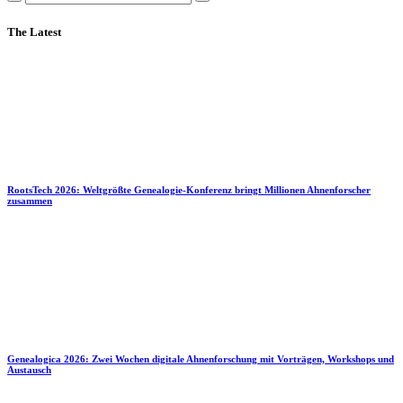
The Latest
RootsTech 2026: Weltgrößte Genealogie-Konferenz bringt Millionen Ahnenforscher
zusammen
Genealogica 2026: Zwei Wochen digitale Ahnenforschung mit Vorträgen, Workshops und
Austausch