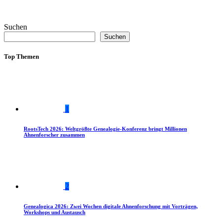
Suchen
Suchen
Top Themen
1
RootsTech 2026: Weltgrößte Genealogie-Konferenz bringt Millionen
Ahnenforscher zusammen
2
Genealogica 2026: Zwei Wochen digitale Ahnenforschung mit Vorträgen,
Workshops und Austausch