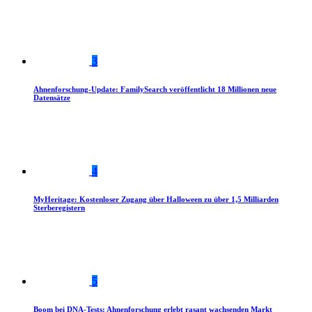
3
Ahnenforschung-Update: FamilySearch veröffentlicht 18 Millionen neue
Datensätze
4
MyHeritage: Kostenloser Zugang über Halloween zu über 1,5 Milliarden
Sterberegistern
5
Boom bei DNA-Tests: Ahnenforschung erlebt rasant wachsenden Markt