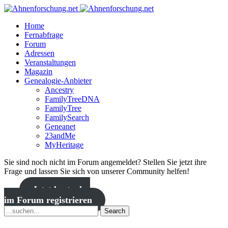
Home
Fernabfrage
Forum
Adressen
Veranstaltungen
Magazin
Genealogie-Anbieter
Ancestry
FamilyTreeDNA
FamilyTree
FamilySearch
Geneanet
23andMe
MyHeritage
Sie sind noch nicht im Forum angemeldet? Stellen Sie jetzt ihre
Frage und lassen Sie sich von unserer Community helfen!
Jetzt kostenlos
im Forum registrieren
Search