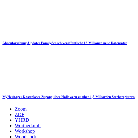
Ahnenforschung-Update: FamilySearch veröffentlicht 18 Millionen neue Datensätze
MyHeritage: Kostenloser Zugang über Halloween zu über 1,5 Milliarden Sterberegistern
Zoom
ZDF
YHRD
Wortherkunft
Workshop
Woodstock