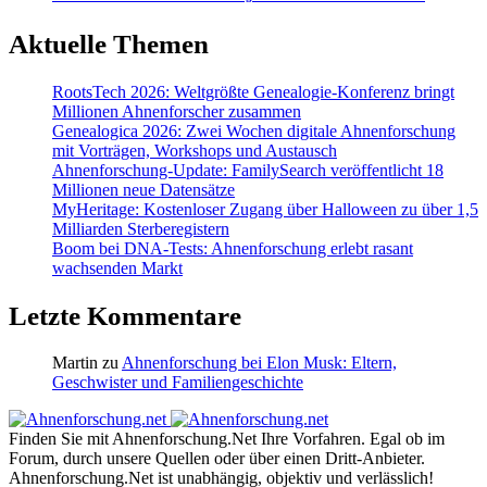
Aktuelle Themen
RootsTech 2026: Weltgrößte Genealogie-Konferenz bringt
Millionen Ahnenforscher zusammen
Genealogica 2026: Zwei Wochen digitale Ahnenforschung
mit Vorträgen, Workshops und Austausch
Ahnenforschung-Update: FamilySearch veröffentlicht 18
Millionen neue Datensätze
MyHeritage: Kostenloser Zugang über Halloween zu über 1,5
Milliarden Sterberegistern
Boom bei DNA-Tests: Ahnenforschung erlebt rasant
wachsenden Markt
Letzte Kommentare
Martin
zu
Ahnenforschung bei Elon Musk: Eltern,
Geschwister und Familiengeschichte
Finden Sie mit Ahnenforschung.Net Ihre Vorfahren. Egal ob im
Forum, durch unsere Quellen oder über einen Dritt-Anbieter.
Ahnenforschung.Net ist unabhängig, objektiv und verlässlich!